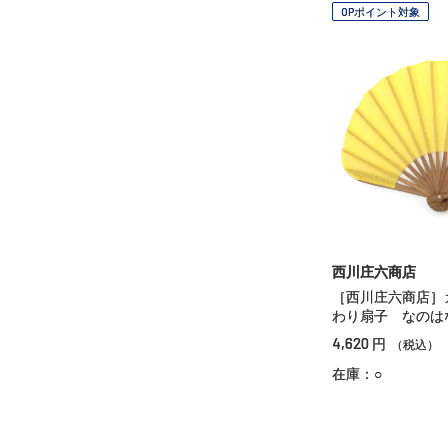
OPポイント対象
西川庄六商店
［西川庄六商店］
わり扇子 なのは
4,620
円
（税込）
在庫：○