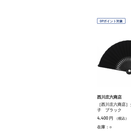
OPポイント対象
西川庄六商店
［西川庄六商店］
子 ブラック
4,400
円
（税込）
在庫：○