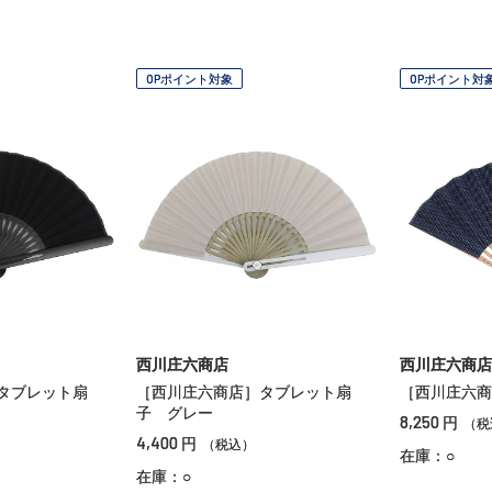
OPポイント対象
OPポイント対
西川庄六商店
西川庄六商店
タブレット扇
［西川庄六商店］タブレット扇
［西川庄六
子 グレー
8,250
円
（税
4,400
円
（税込）
在庫：○
在庫：○