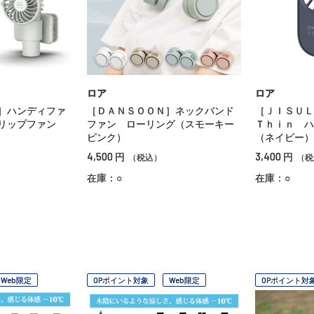
ロア
ロア
］ハンディファ
［ＤＡＮＳＯＯＮ］ネックバンド
［ＪＩＳＵＬ
クリップファン
ファン ローリング（スモーキー
Ｔｈｉｎ ハ
ピンク）
（ネイビー）
4,500
3,400
円
円
（税込）
（税
在庫：○
在庫：○
Web限定
OPポイント対象
Web限定
OPポイント対