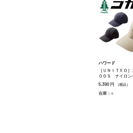
ハワード
［ＵＮＩＴＥＤ］
ＯＤＳ ナイロン
5,390
円
（税込）
在庫：○