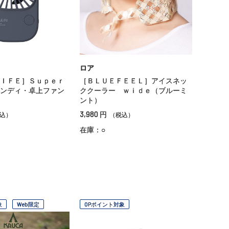
ロア
ＩＦＥ］Ｓｕｐｅｒ
［ＢＬＵＥＦＥＥＬ］アイスネッ
ンディ・卓上ファン
ククーラー ｗｉｄｅ（ブルーミ
ント）
3,980
円
込）
（税込）
在庫：○
象
Web限定
OPポイント対象