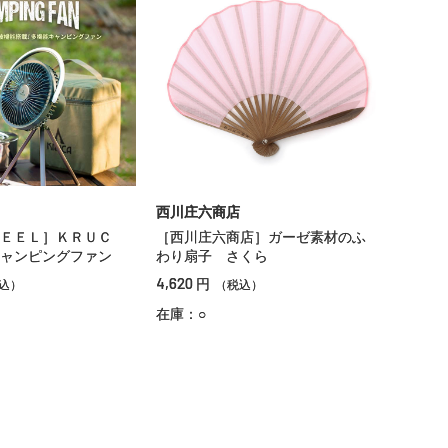
西川庄六商店
ＥＥＬ］ＫＲＵＣ
［西川庄六商店］ガーゼ素材のふ
ャンピングファン
わり扇子 さくら
4,620
円
込）
（税込）
在庫：○