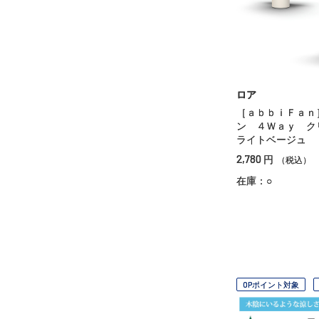
ロア
［ａｂｂｉＦａｎ
ン ４Ｗａｙ 
ライトベージュ
2,780
円
（税込）
在庫：○
OPポイント対象