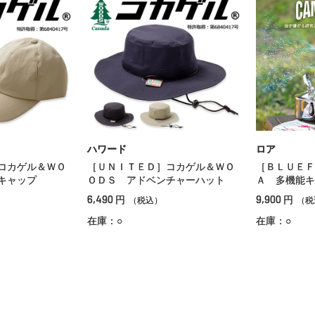
ハワード
ロア
コカゲル＆ＷＯ
［ＵＮＩＴＥＤ］コカゲル＆ＷＯ
［ＢＬＵＥＦ
キャップ
ＯＤＳ アドベンチャーハット
Ａ 多機能キ
6,490
9,900
円
円
（税込）
（税
在庫：○
在庫：○