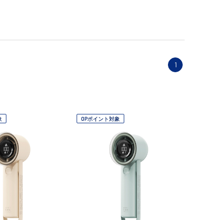
1
象
OPポイント対象