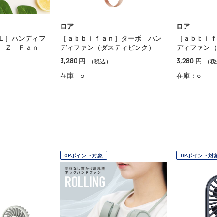
ロア
ロア
Ｌ］ハンディフ
［ａｂｂｉｆａｎ］ターボ ハン
［ａｂｂｉｆ
ド Ｚ Ｆａｎ
ディファン（ダスティピンク）
ディファン（
3,280
3,280
円
円
（税込）
（税
在庫：○
在庫：○
OPポイント対象
OPポイント対