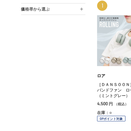
1
価格帯から選ぶ
ロア
［ＤＡＮＳＯＯＮ
バンドファン ロ
（ミントグレー）
4,500
円
（税込）
在庫：○
OPポイント対象