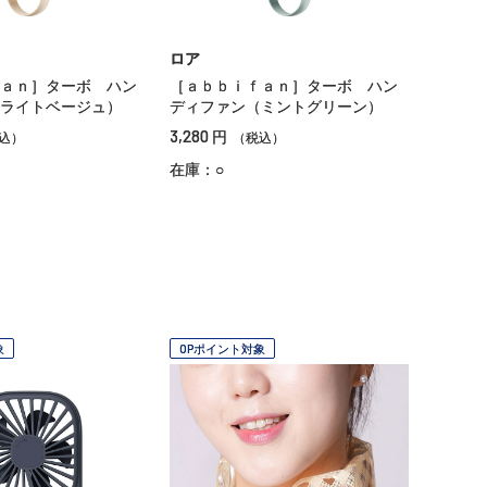
ロア
ａｎ］ターボ ハン
［ａｂｂｉｆａｎ］ターボ ハン
ライトベージュ）
ディファン（ミントグリーン）
3,280
円
込）
（税込）
在庫：○
象
OPポイント対象