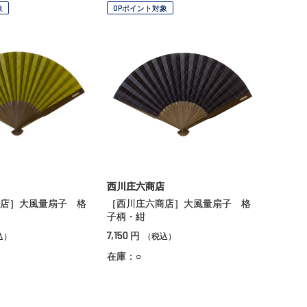
象
OPポイント対象
西川庄六商店
店］大風量扇子 格
［西川庄六商店］大風量扇子 格
子柄・紺
7,150
円
込）
（税込）
在庫：○