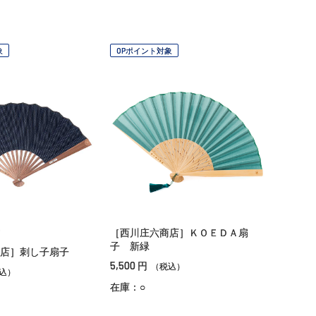
象
OPポイント対象
［西川庄六商店］ＫＯＥＤＡ扇
子 新緑
商店］刺し子扇子
5,500
円
（税込）
込）
在庫：○