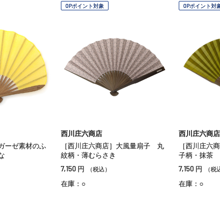
OPポイント対象
OPポイント対
西川庄六商店
西川庄六商店
ガーゼ素材のふ
［西川庄六商店］大風量扇子 丸
［西川庄六商
な
紋柄・薄むらさき
子柄・抹茶
7,150
7,150
円
円
（税込）
（税
在庫：○
在庫：○