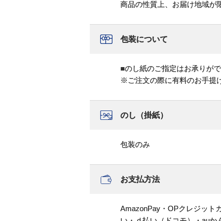
商品の性質上、お届け地域が
包装について
■のし紙のご指定はお承りが
※ご注文の際に有料のお手提
のし（掛紙）
包装のみ
お支払方法
AmazonPay・OPクレジ
い・ｄ払い（ドコモ）・au