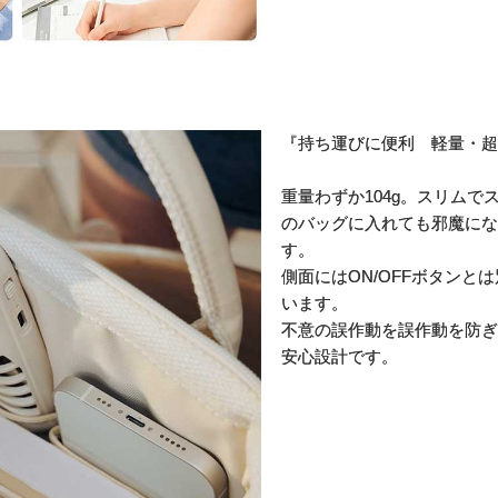
『持ち運びに便利 軽量・超
重量わずか104g。スリム
のバッグに入れても邪魔にな
す。
側面にはON/OFFボタン
います。
不意の誤作動を誤作動を防ぎ
安心設計です。