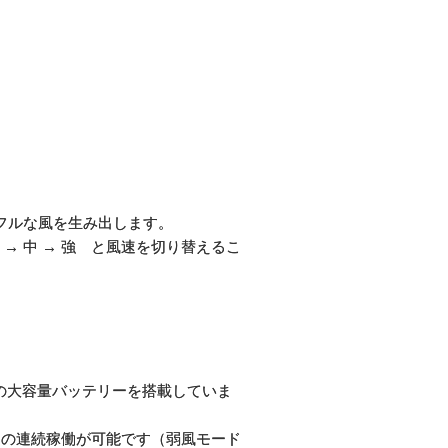
フルな風を生み出します。
→ 中 → 強 と風速を切り替えるこ
Ahの大容量バッテリーを搭載していま
間の連続稼働が可能です（弱風モード