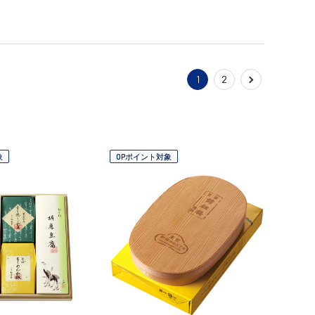
1
2
象
OPポイント対象