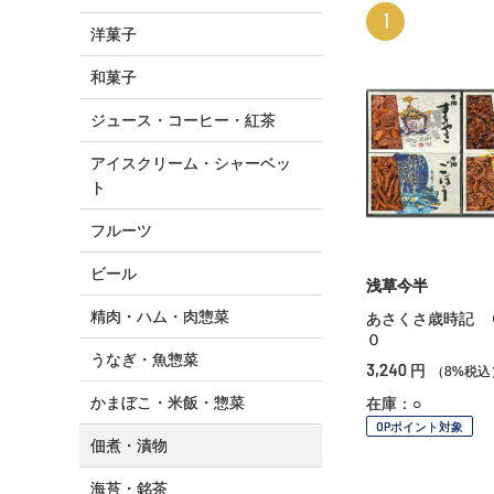
1
洋菓子
和菓子
ジュース・コーヒー・紅茶
アイスクリーム・シャーベッ
ト
フルーツ
ビール
浅草今半
精肉・ハム・肉惣菜
あさくさ歳時記 
０
うなぎ・魚惣菜
3,240
円
（8%税込
かまぼこ・米飯・惣菜
在庫：○
OPポイント対象
佃煮・漬物
海苔・銘茶