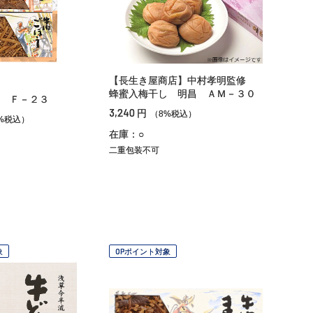
【長生き屋商店】中村孝明監修
蜂蜜入梅干し 明昌 ＡＭ－３０
 Ｆ－２３
3,240
円
（8%税込）
%税込）
在庫：○
二重包装不可
象
OPポイント対象