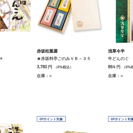
赤坂松葉屋
浅草今半
Ｈ
★赤坂料亭ごのみＶＢ－３５
牛どんのぐ
3,780
864
円
円
（8%税込）
（8%
在庫：○
在庫：○
OPポイント対象
OPポイント対