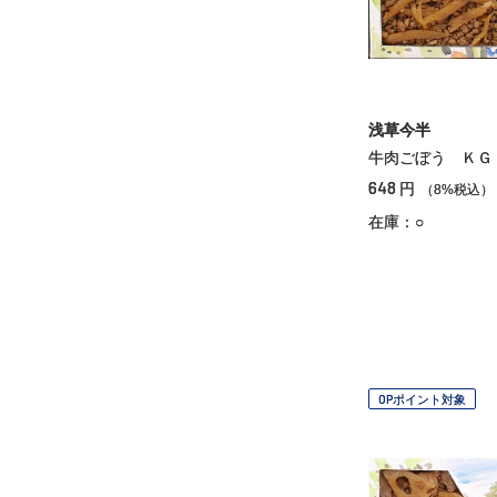
浅草今半
牛肉ごぼう ＫＧ
648
円
（8%税込）
在庫：○
OPポイント対象