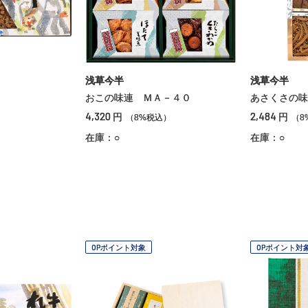
浅草今半
浅草今半
おこの味連 ＭＡ－４０
あさくさの味
4,320
2,484
円
円
（8%税込）
（8
在庫：○
在庫：○
OPポイント対象
OPポイント対