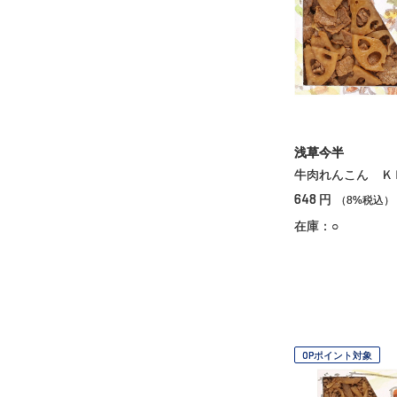
浅草今半
牛肉れんこん Ｋ
648
円
（8%税込）
在庫：○
OPポイント対象