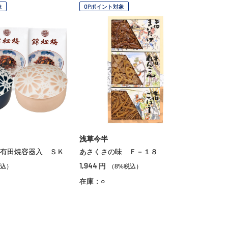
象
OPポイント対象
浅草今半
有田焼容器入 ＳＫ
あさくさの味 Ｆ－１８
1,944
円
込）
（8%税込）
在庫：○