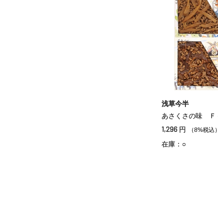
浅草今半
あさくさの味 Ｆ
1,296
円
（8%税込
在庫：○