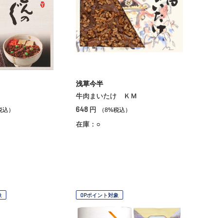
浅草今半
牛肉まいたけ ＫＭ
648
円
税込）
（8%税込）
在庫：○
象
OPポイント対象