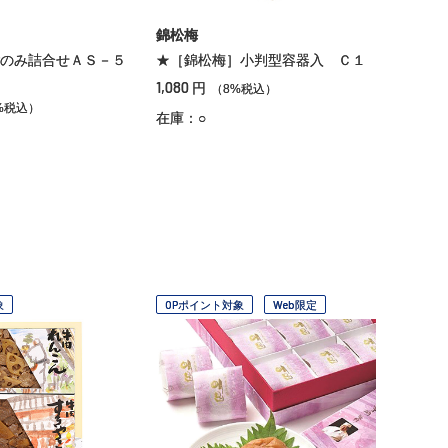
錦松梅
のみ詰合せＡＳ－５
★［錦松梅］小判型容器入 Ｃ１
1,080
円
（8%税込）
%税込）
在庫：○
象
OPポイント対象
Web限定