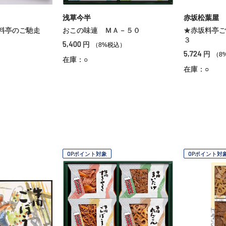
浅草今半
赤坂松葉屋
］料亭のご馳走
おこの味連 ＭＡ－５０
★赤坂料亭ご
３
5,400
円
（8%税込）
5,724
円
）
（8
在庫：○
在庫：○
OPポイント対象
OPポイント対