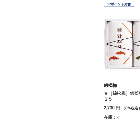
OPポイント対象
錦松梅
★［錦松梅］錦松
２５
2,700
円
（8%税込
在庫：○