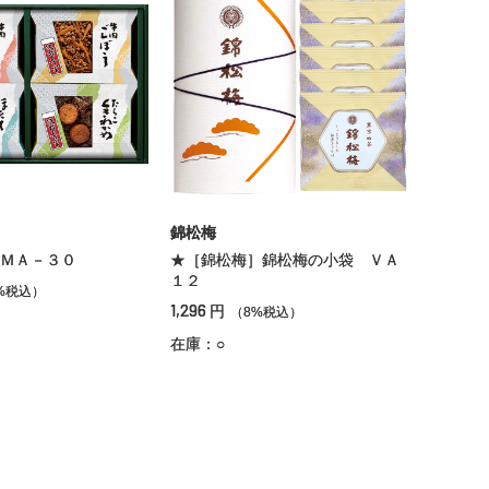
錦松梅
ＭＡ－３０
★［錦松梅］錦松梅の小袋 ＶＡ
１２
%税込）
1,296
円
（8%税込）
在庫：○