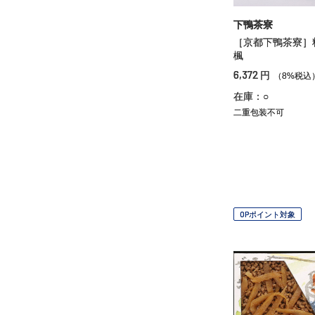
下鴨茶寮
［京都下鴨茶寮
楓
6,372
円
（8%税込
在庫：○
二重包装不可
OPポイント対象