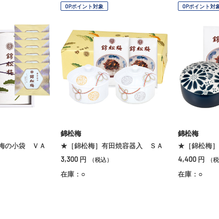
OPポイント対象
OPポイント対
錦松梅
錦松梅
梅の小袋 ＶＡ
★［錦松梅］有田焼容器入 ＳＡ
★［錦松梅］
3,300
4,400
円
円
（税込）
（税
）
在庫：○
在庫：○