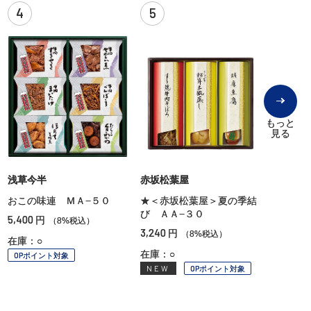
4
5
もっと
見る
浅草今半
赤坂松葉屋
おこの味連 ＭＡ−５０
★＜赤坂松葉屋＞夏の季結
び ＡＡ−３０
5,400
円
（8%税込）
3,240
円
（8%税込）
在庫：○
在庫：○
OPポイント対象
NEW
OPポイント対象