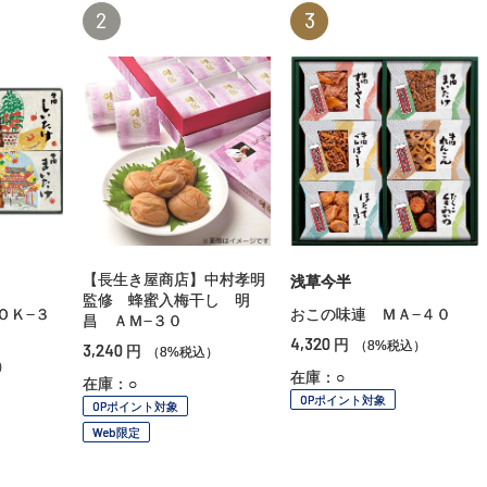
2
3
【長生き屋商店】中村孝明
浅草今半
監修 蜂蜜入梅干し 明
ＯＫ−３
おこの味連 ＭＡ−４０
昌 ＡＭ−３０
4,320
円
（8%税込）
3,240
円
（8%税込）
）
在庫：○
在庫：○
OPポイント対象
OPポイント対象
Web限定