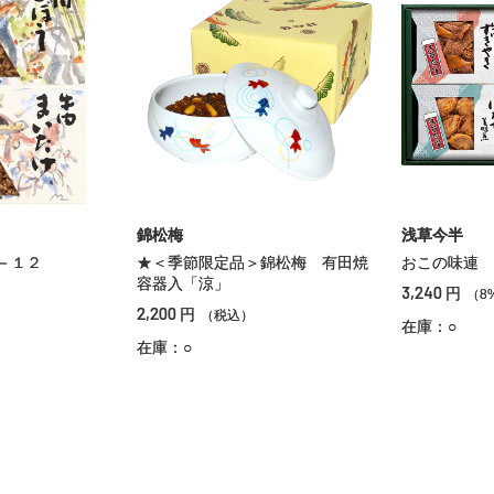
錦松梅
浅草今半
－１２
★＜季節限定品＞錦松梅 有田焼
おこの味連 
容器入「涼」
3,240
円
）
（8
2,200
円
（税込）
在庫：○
在庫：○