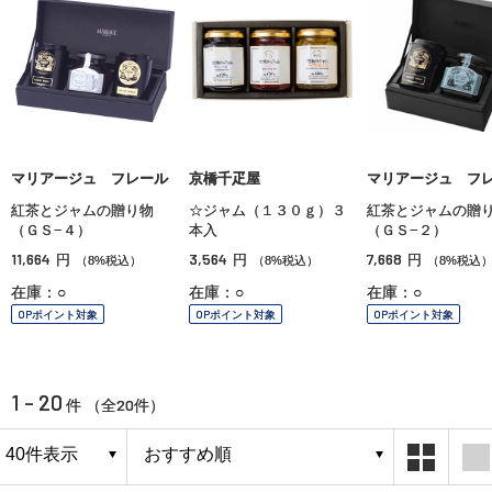
マリアージュ フレール
京橋千疋屋
マリアージュ フ
紅茶とジャムの贈り物
☆ジャム（１３０ｇ）３
紅茶とジャムの贈
（ＧＳ−４）
本入
（ＧＳ−２）
11,664
3,564
7,668
円
円
円
（8%税込）
（8%税込）
（8%税込
在庫：○
在庫：○
在庫：○
OPポイント対象
OPポイント対象
OPポイント対象
1 - 20
20
件 （全
件）