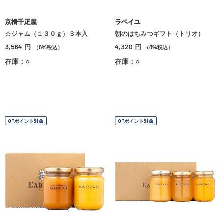
京橋千疋屋
ラベイユ
☆ジャム（１３０ｇ）３本入
朝のはちみつギフト（トリオ）
3,564
4,320
円
円
（8%税込）
（8%税込）
在庫：○
在庫：○
OPポイント対象
OPポイント対象