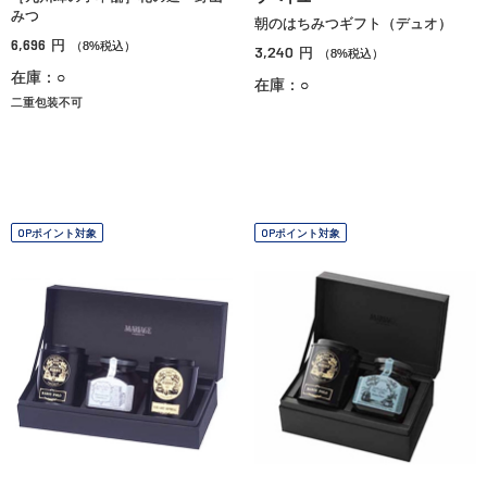
みつ
朝のはちみつギフト（デュオ）
6,696
円
（8%税込）
3,240
円
（8%税込）
在庫：○
在庫：○
二重包装不可
OPポイント対象
OPポイント対象