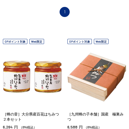
1
OPポイント対象
Web限定
OPポイント対象
Web限定
［蜂の音］大分県産百花はちみつ
［九州蜂の子本舗］国産 極巣み
２本セット
つ
6,264
6,588
円
円
（8%税込）
（8%税込）