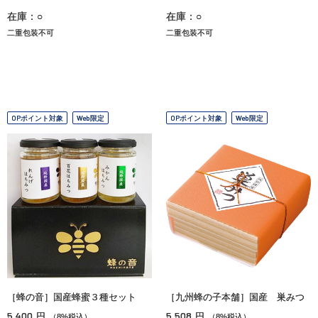
在庫：○
在庫：○
二重包装不可
二重包装不可
OPポイント対象
Web限定
OPポイント対象
Web限定
［蜂の音］国産蜂蜜３種セット
［九州蜂の子本舗］国産 巣みつ
5,400
5,508
円
円
（8%税込）
（8%税込）