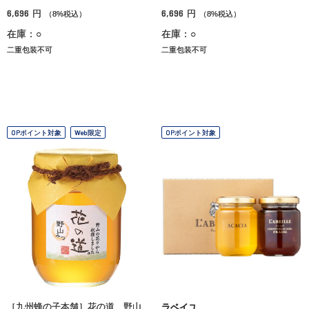
6,696
6,696
円
円
（8%税込）
（8%税込）
在庫：○
在庫：○
二重包装不可
二重包装不可
OPポイント対象
Web限定
OPポイント対象
［九州蜂の子本舗］花の道 野山
ラベイユ