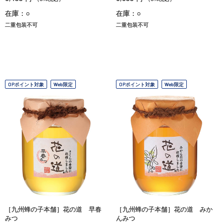
在庫：○
在庫：○
二重包装不可
二重包装不可
OPポイント対象
Web限定
OPポイント対象
Web限定
［九州蜂の子本舗］花の道 早春
［九州蜂の子本舗］花の道 みか
みつ
んみつ