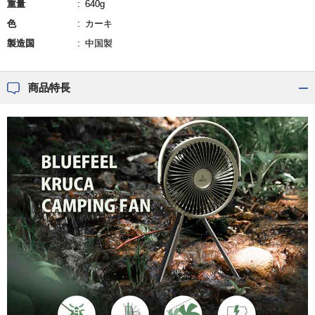
重量
640g
色
カーキ
製造国
中国製
商品特長