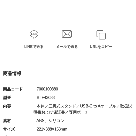
LINEで送る
メールで送る
URLをコピー
商品情報
商品コード
7000100880
型番
BLF43033
内容
本体／三脚式スタンド／USB-C to Aケーブル／取扱説
明書および保証書／専用ポーチ
素材
ABS、シリコン
サイズ
221×388×153mm