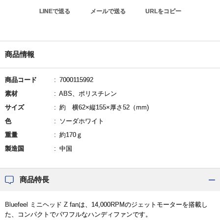
LINEで送る
メールで送る
URLをコピー
商品情報
商品コード
7000115992
素材
ABS、ポリスチレン
サイズ
約 横62×縦155×厚さ52（mm)
色
ソーダホワイト
重量
約170ｇ
製造国
中国
商品特長
Bluefeel ミニヘッド Z fanは、14,000RPMのジェットモーターを搭載し
た、コンパクトでパワフルなハンディファンです。