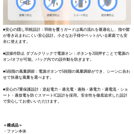
■安心の隠し羽根設計：羽根を覆うガードは風の流れを最適化し、指や髪
が巻き込まれにくい安心設計。小さなお子様やペットがいる家庭でも安
全に使えます。
■誤操作防止 ダブルクリックで電源オン：ボタンを2回押すことで電源の
オン/オフが可能。バッグ内での誤作動を防ぎます。
■5段階の風量調節：電源ボタンで5段階の風量調節ができ、シーンに合わ
せて快適な風量を選べます。
■安心の7重保護設計：逆起電力・過充電・過熱・過電力・過電流・ショ
ート・過放電を防ぐスマートIC設計を採用。安全性を徹底追求した設計
で安心してお使いいただけます。
＜構成品＞
・ファン本体