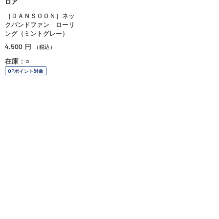
ロア
［ＤＡＮＳＯＯＮ］ネッ
クバンドファン ローリ
ング（ミントグレー）
4,500
円
（税込）
在庫：○
OPポイント対象
ご利用ガイド
よくあるご質問
お問い合わせ
オンラインショッピングに関する電話でのお問い合わせ
0120-185-550
受付時間 10:00〜18:00（休業日を除く）