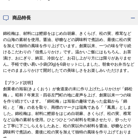
商品特長
錦松梅は、材料には鰹節をはじめ白胡麻、きくらげ、松の実、椎茸など
の山海の素材を使用。醤油、砂糖などの調味料で煮詰め、最後に松の実
を加えて独特の風味を作り上げています。創業以来、一つの味を守り続
けるこだわりの「佃煮ふりかけ」です。温かいご飯にはもちろん、お茶
漬け、おにぎり、納豆、冷奴など、お召し上がり方には限りがありませ
ん。手軽で使い易い小袋(20g)を6袋セットにしました。朝食やお弁当など
にそのままふりかけて開封したての美味しさをお楽しみいただけます。
【ブランド説明】
創業者の旭翁(きょくおう）が食道楽の末に作り上げたふりかけが「錦松
梅」。昭和７年東京・四谷左門町の地に産声を上げ、創業以来一つの味
を作り続けています。「錦松梅」は旭翁の趣味であった盆栽から「錦
松」と「梅」の名を取り、商標のマークは瑞鳥である「「鳳凰」としま
した。錦松梅は、材料に鰹節をはじめ白胡麻、きくらげ、松の実、椎茸
など山海の素材を使用。ひとつひとつの材料を乾燥させたり、炒ったり
と丁寧に下ごしらえをしたあと、松の実以外の材料を醤油、砂糖などの
調味料で煮詰め、最後に松の実を加えて独特の風味を作り上げておりま