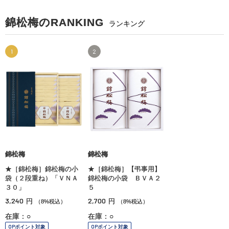
錦松梅のRANKING
ランキング
1
2
錦松梅
錦松梅
★［錦松梅］錦松梅の小
★［錦松梅］【弔事用】
袋（２段重ね）「ＶＮＡ
錦松梅の小袋 ＢＶＡ２
３０」
５
3,240
2,700
円
円
（8%税込）
（8%税込）
在庫：○
在庫：○
OPポイント対象
OPポイント対象