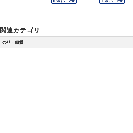
OPポイント対象
OPポイント対象
関連カテゴリ
のり・佃煮
のり
佃煮
ご利用ガイド
よくあるご質問
お問い合わせ
オンラインショッピングに関する電話でのお問い合わせ
0120-185-550
受付時間 10:00〜18:00（休業日を除く）