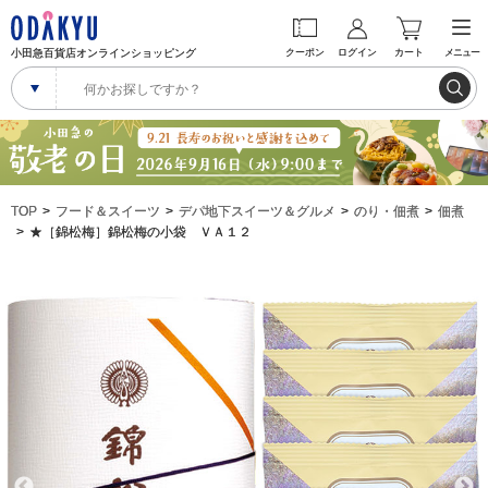
小田急百貨店オンラインショッピング
クーポン
ログイン
カート
メニュー
TOP
フード＆スイーツ
デパ地下スイーツ＆グルメ
のり・佃煮
佃煮
★［錦松梅］錦松梅の小袋 ＶＡ１２