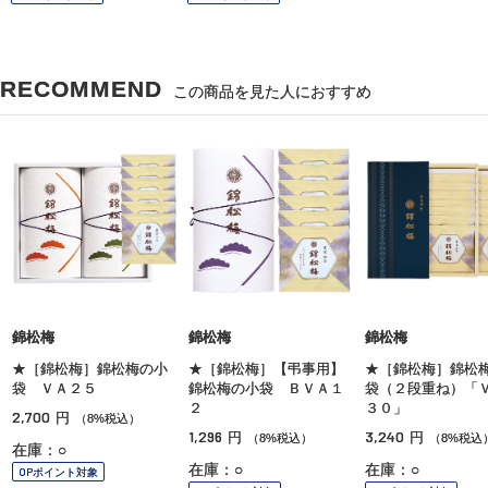
RECOMMEND
この商品を見た人におすすめ
錦松梅
錦松梅
錦松梅
★［錦松梅］錦松梅の小
★［錦松梅］【弔事用】
★［錦松梅］錦松
袋 ＶＡ２５
錦松梅の小袋 ＢＶＡ１
袋（２段重ね）「
２
３０」
2,700
円
（8%税込）
1,296
3,240
円
円
（8%税込）
（8%税込
在庫：○
在庫：○
在庫：○
OPポイント対象