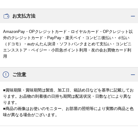
お支払方法
AmazonPay・OPクレジットカード・ロイヤルカード・OPクレジット以
外のクレジットカード・PayPay・楽天ペイ・コンビニ後払い・ｄ払い
（ドコモ）・auかんたん決済・ソフトバンクまとめて支払い・コンビニ
エンスストア・ペイジー・小田急ポイント利用・友の会お買物カード利
用
ご注意
■賞味期限・賞味期間は製造、加工日、箱詰め日などを基準に記載してお
ります。お品物の到着後の日持ち期間は配送状況・日数などにより異な
ります。
■商品の画像はお使いのモニター、お部屋の照明等により実際の商品と色
味が異なる場合がございます。