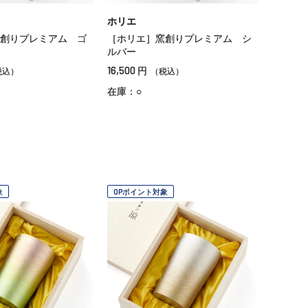
ホリエ
創りプレミアム ゴ
［ホリエ］窯創りプレミアム シ
ルバー
16,500
円
税込）
（税込）
在庫：○
象
OPポイント対象