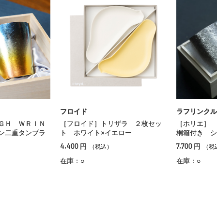
フロイド
ラフリンクル
ＧＨ ＷＲＩＮ
［フロイド］トリザラ ２枚セッ
［ホリエ］
ン二重タンブラ
ト ホワイト×イエロー
桐箱付き シ
4,400
7,700
円
円
（税込）
（税
在庫：○
在庫：○