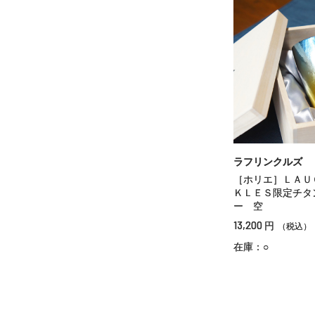
ラフリンクルズ
［ホリエ］ＬＡＵ
ＫＬＥＳ限定チタ
ー 空
13,200
円
（税込）
在庫：○