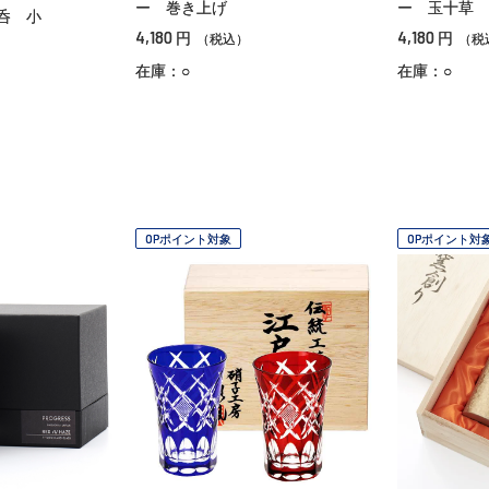
ー 巻き上げ
ー 玉十草
呑 小
4,180
4,180
円
円
（税込）
（税
在庫：○
在庫：○
OPポイント対象
OPポイント対