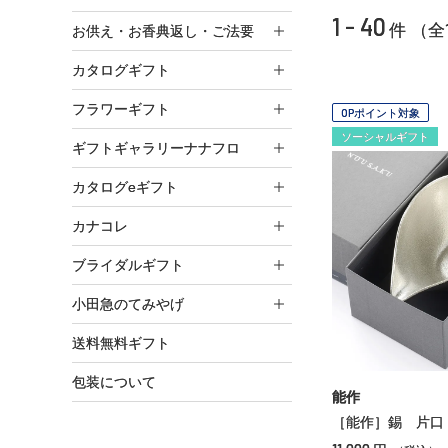
1 - 40
件 （全
お供え・お香典返し・ご法要
カタログギフト
フラワーギフト
OPポイント対象
ソーシャルギフト
ギフトギャラリーナナフロ
カタログeギフト
カナコレ
ブライダルギフト
小田急のてみやげ
送料無料ギフト
包装について
能作
［能作］錫 片口