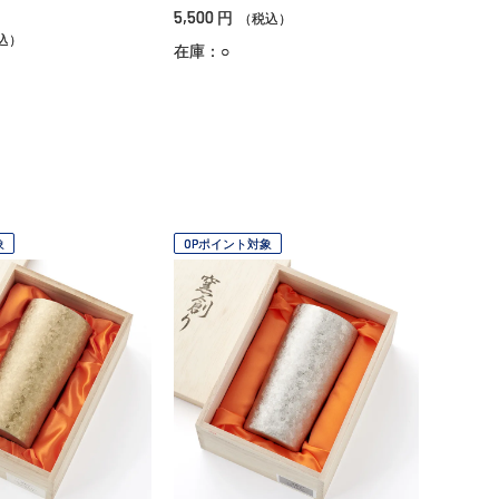
5,500
円
（税込）
込）
在庫：○
象
OPポイント対象