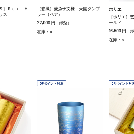
Ｓ］Ｒｅｘ－Ｈ
［彩鳳］菱魚子文様 天開タンブ
ホリエ
ラス
ラー（ペア）
［ホリエ］窯
22,000
ールド
円
（税込）
16,500
円
（
在庫：○
在庫：○
OPポイント対象
OPポイント対