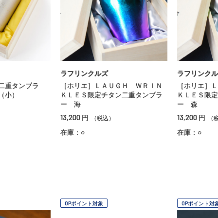
ラフリンクルズ
ラフリンクル
二重タンブラ
［ホリエ］ＬＡＵＧＨ ＷＲＩＮ
［ホリエ］Ｌ
（小）
ＫＬＥＳ限定チタン二重タンブラ
ＫＬＥＳ限定
ー 海
ー 森
13,200
13,200
円
円
（税込）
（
在庫：○
在庫：○
OPポイント対象
OPポイント対