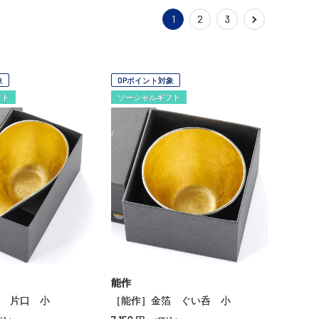
1
2
3
象
OPポイント対象
フト
ソーシャルギフト
能作
 片口 小
［能作］金箔 ぐい呑 小