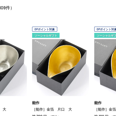
109
件）
OPポイント対象
OPポイント対
ソーシャルギフト
ソーシャルギ
能作
能作
 大
［能作］金箔 片口 大
［能作］金箔