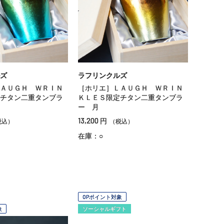
ズ
ラフリンクルズ
ＡＵＧＨ ＷＲＩＮ
［ホリエ］ＬＡＵＧＨ ＷＲＩＮ
チタン二重タンブラ
ＫＬＥＳ限定チタン二重タンブラ
ー 月
13,200
円
税込）
（税込）
在庫：○
OPポイント対象
象
ソーシャルギフト