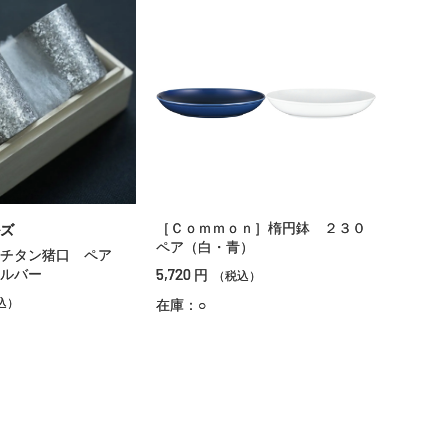
［Ｃｏｍｍｏｎ］楕円鉢 ２３０
ズ
ペア（白・青）
 チタン猪口 ペア
5,720
ルバー
円
（税込）
込）
在庫：○