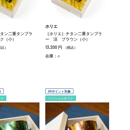
ホリエ
タン二重タンブラ
［ホリエ］チタン二重タンブラ
ク（小）
ー 涼 ブラウン（小）
13,200
円
税込）
（税込）
在庫：○
象
OPポイント対象
フト
ソーシャルギフト