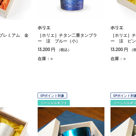
ホリエ
ホリエ
プレミアム 金
［ホリエ］チタン二重タンブラ
［ホリエ］チ
ー 涼 ブルー（小）
ー 涼 ピン
13,200
13,200
円
円
（税込）
（
在庫：○
在庫：○
OPポイント対象
OPポイント対
ソーシャルギフト
ソーシャルギ