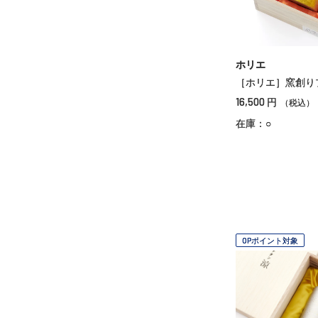
ホリエ
［ホリエ］窯創り
16,500
円
（税込）
在庫：○
OPポイント対象