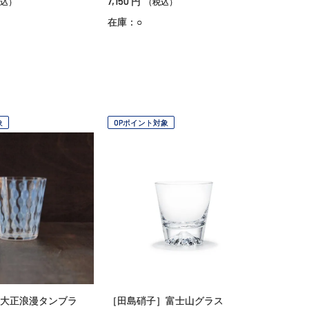
7,150
円
込）
（税込）
在庫：○
象
OPポイント対象
大正浪漫タンブラ
［田島硝子］富士山グラス