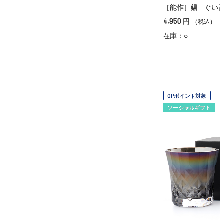
［能作］錫 ぐい
4,950
円
（税込）
在庫：○
OPポイント対象
ソーシャルギフト