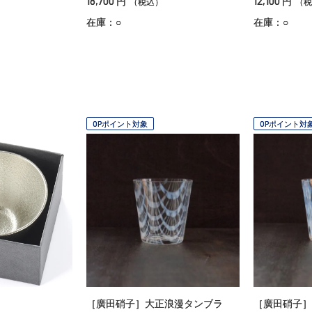
18,700
12,100
円
円
（税込）
（税
在庫：○
在庫：○
OPポイント対象
OPポイント対
［廣田硝子］大正浪漫タンブラ
［廣田硝子］