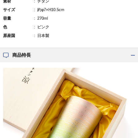
素材
チタン
サイズ
約φ7×H10.5cm
容量
270ml
色
ピンク
原産国
日本製
商品特長