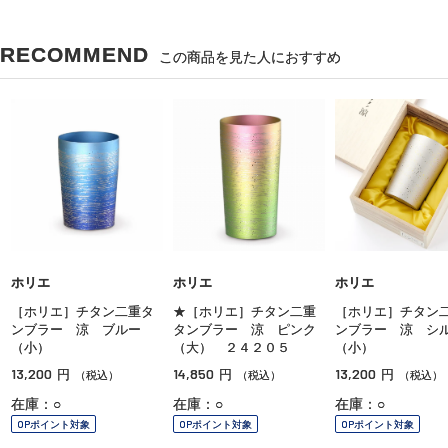
RECOMMEND
この商品を見た人におすすめ
ホリエ
ホリエ
ホリエ
［ホリエ］チタン二重タ
★［ホリエ］チタン二重
［ホリエ］チタン
ンブラー 涼 ブルー
タンブラー 涼 ピンク
ンブラー 涼 シ
（小）
（大） ２４２０５
（小）
13,200
14,850
13,200
円
円
円
（税込）
（税込）
（税込）
在庫：○
在庫：○
在庫：○
OPポイント対象
OPポイント対象
OPポイント対象