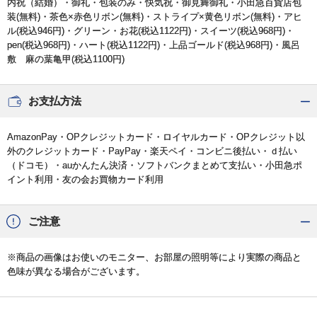
内祝（結婚）・御礼・包装のみ・快気祝・御見舞御礼・小田急百貨店包
装(無料)・茶色×赤色リボン(無料)・ストライプ×黄色リボン(無料)・アヒ
ル(税込946円)・グリーン・お花(税込1122円)・スイーツ(税込968円)・
pen(税込968円)・ハート(税込1122円)・上品ゴールド(税込968円)・風呂
敷 麻の葉亀甲(税込1100円)
お支払方法
AmazonPay・OPクレジットカード・ロイヤルカード・OPクレジット以
外のクレジットカード・PayPay・楽天ペイ・コンビニ後払い・ｄ払い
（ドコモ）・auかんたん決済・ソフトバンクまとめて支払い・小田急ポ
イント利用・友の会お買物カード利用
ご注意
※商品の画像はお使いのモニター、お部屋の照明等により実際の商品と
色味が異なる場合がございます。