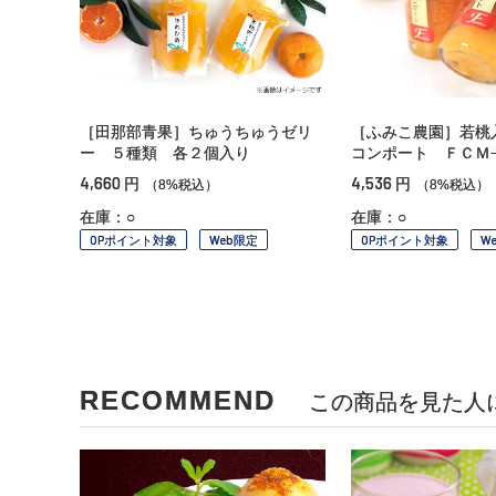
［田那部青果］ちゅうちゅうゼリ
［ふみこ農園］若桃
ー ５種類 各２個入り
コンポート ＦＣＭ
4,660
4,536
円
円
（8%税込）
（8%税込）
在庫：○
在庫：○
OPポイント対象
Web限定
OPポイント対象
W
RECOMMEND
この商品を見た人