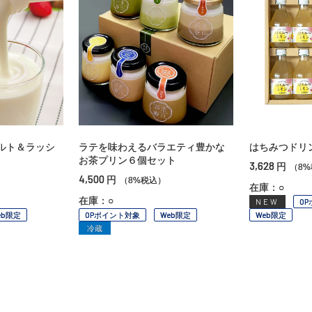
ルト＆ラッシ
ラテを味わえるバラエティ豊かな
はちみつドリ
お茶プリン６個セット
3,628
円
（8
4,500
円
（8%税込）
在庫：○
在庫：○
NEW
O
eb限定
OPポイント対象
Web限定
Web限定
冷蔵