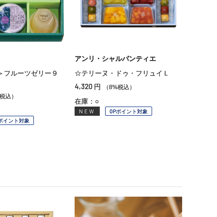
アンリ・シャルパンティエ
＞フルーツゼリー９
☆テリーヌ・ドゥ・フリュイＬ
4,320
円
（8%税込）
%税込）
在庫：○
NEW
OPポイント対象
Pポイント対象