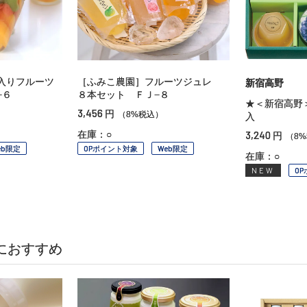
入りフルーツ
［ふみこ農園］フルーツジュレ
新宿高野
−６
８本セット ＦＪ−８
★＜新宿高野
3,456
円
（8%税込）
入
在庫：○
3,240
円
（8
eb限定
OPポイント対象
Web限定
在庫：○
NEW
O
におすすめ