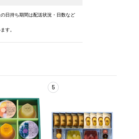
後の日持ち期間は配送状況・日数など
います。
5