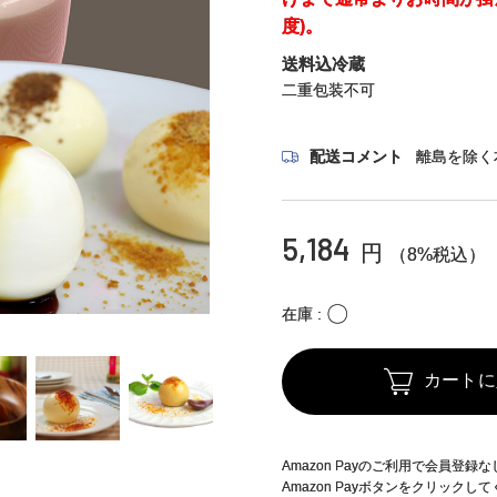
度)。
送料込冷蔵
二重包装不可
配送コメント
離島を除く
5,184
円
（8%税込）
〇
在庫
カートに
Amazon Payのご利用で会員登
Amazon Payボタンをクリックし