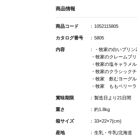
商品情報
商品コード
1052115805
カタログ番号
5805
内容
・牧家の白いプリン2
・牧家のクレームブリ
・牧家の塩キャラメル
・牧家のクラシックチ
・牧家 飲むヨーグルト
・牧家 ももベリーラッ
賞味期限
製造日より21日間
重さ
約1.8kg
箱サイズ
33×22×7(cm)
産地
生乳・牛乳/北海道