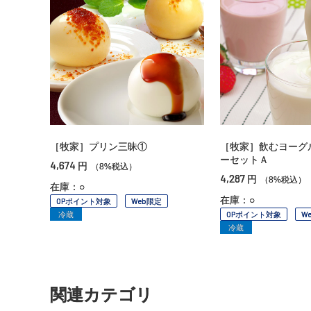
［牧家］プリン三昧①
［牧家］飲むヨーグ
ーセットＡ
4,674
円
（8%税込）
4,287
円
（8%税込）
在庫：○
在庫：○
OPポイント対象
Web限定
冷蔵
OPポイント対象
W
冷蔵
関連カテゴリ