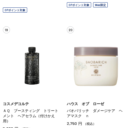
OPポイント対象
Web限定
OPポイント対象
19
20
コスメデコルテ
ハウス オブ ローゼ
ＡＱ ブースティング トリート
バオバリッチ ダメージケア ヘ
メント ヘアセラム（付けかえ
アマスク ｎ
用）
2,750
円
（税込）