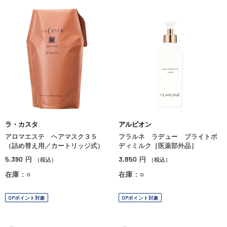
ラ・カスタ
アルビオン
アロマエステ ヘアマスク３５
フラルネ ラデュー ブライトボ
（詰め替え用／カートリッジ式）
ディミルク［医薬部外品］
5,390
3,850
円
円
（税込）
（税込）
在庫：○
在庫：○
OPポイント対象
OPポイント対象