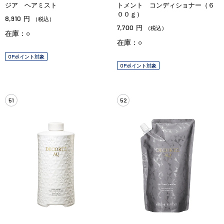
ジア ヘアミスト
トメント コンディショナー（６
００ｇ）
8,910
円
（税込）
7,700
円
（税込）
在庫：○
在庫：○
OPポイント対象
OPポイント対象
51
52