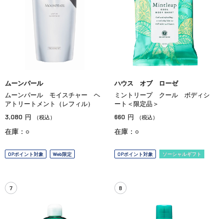
ムーンパール
ハウス オブ ローゼ
ムーンパール モイスチャー ヘ
ミントリープ クール ボディシ
アトリートメント（レフィル）
ート＜限定品＞
3,080
660
円
円
（税込）
（税込）
在庫：○
在庫：○
OPポイント対象
Web限定
OPポイント対象
ソーシャルギフト
7
8