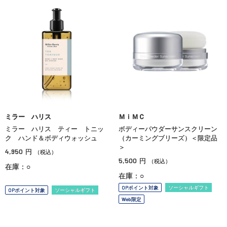
ミラー ハリス
ＭｉＭＣ
ミラー ハリス ティー トニッ
ボディーパウダーサンスクリーン
ク ハンド＆ボディウォッシュ
（カーミングブリーズ）＜限定品
＞
4,950
円
（税込）
5,500
円
（税込）
在庫：○
在庫：○
OPポイント対象
ソーシャルギフト
OPポイント対象
ソーシャルギフト
Web限定