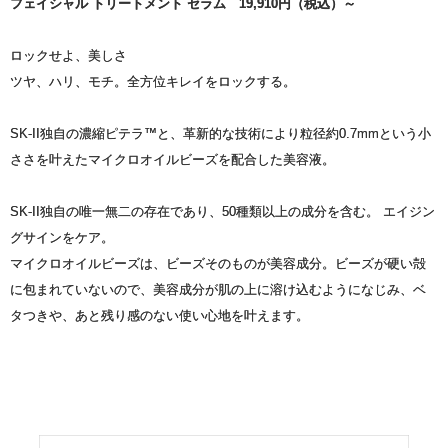
フェイシャル トリートメント セラム 19,910円（税込）～
ロックせよ、美しさ
ツヤ、ハリ、モチ。全方位キレイをロックする。
SK-II独自の濃縮ピテラ™と、革新的な技術により粒径約0.7mmという小
ささを叶えたマイクロオイルビーズを配合した美容液。
SK-II独自の唯一無二の存在であり、50種類以上の成分を含む。 エイジン
グサインをケア。
マイクロオイルビーズは、ビーズそのものが美容成分。ビーズが硬い殻
に包まれていないので、美容成分が肌の上に溶け込むようになじみ、ベ
タつきや、あと残り感のない使い心地を叶えます。