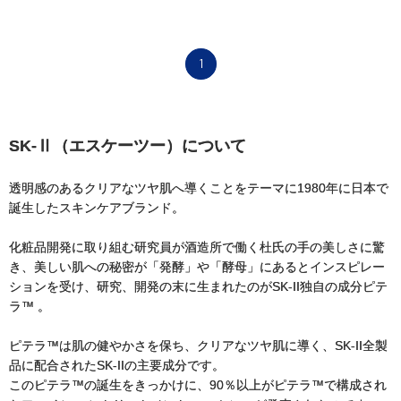
1
SK-Ⅱ（エスケーツー）について
透明感のあるクリアなツヤ肌へ導くことをテーマに1980年に日本で
誕生したスキンケアブランド。
化粧品開発に取り組む研究員が酒造所で働く杜氏の手の美しさに驚
き、美しい肌への秘密が「発酵」や「酵母」にあるとインスピレー
ションを受け、研究、開発の末に生まれたのがSK-II独自の成分ピテ
ラ™ 。
ピテラ™は肌の健やかさを保ち、クリアなツヤ肌に導く、SK-II全製
品に配合されたSK-IIの主要成分です。
このピテラ™の誕生をきっかけに、90％以上がピテラ™で構成され