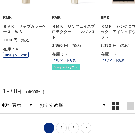
RMK
RMK
RMK
ＲＭＫ リップカラーケ
ＲＭＫ ＵＶフェイスプ
ＲＭＫ シンクロ
ース ＷＳ
ロテクター エンハンス
ック アイシャド
ト
ット
1,100
円
（税込）
3,850
6,380
円
円
（税込）
（税込）
在庫：○
在庫：○
在庫：○
OPポイント対象
OPポイント対象
OPポイント対象
ソーシャルギフト
1 - 40
103
件 （全
件）
1
2
3