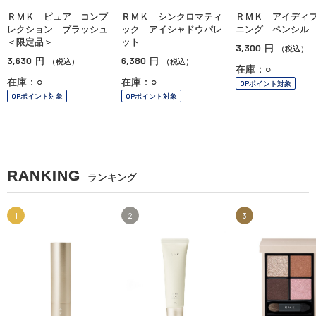
ＲＭＫ ピュア コンプ
ＲＭＫ シンクロマティ
ＲＭＫ アイディ
レクション ブラッシュ
ック アイシャドウパレ
ニング ペンシ
＜限定品＞
ット
3,300
円
（税込）
3,630
6,380
円
円
（税込）
（税込）
在庫：○
在庫：○
在庫：○
OPポイント対象
OPポイント対象
OPポイント対象
RANKING
ランキング
1
2
3