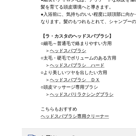
髪を育てる頭皮環境へと導きます。
●入浴前に、気持ちのいい程度に頭頂部に向か
なります。髪のもつれもとれて、シャンプー
【ラ・カスタのヘッドスパブラシ】
○細毛～普通毛で絡まりやすい方用
＞
ヘッドスパブラシ
○太毛・硬毛でボリュームのある方用
＞
ヘッドスパブラシ ハード
○より美しいツヤを出したい方用
＞
ヘッドスパブラシ ＤＸ
○頭皮マッサージ専用ブラシ
＞
ヘッドスパリラクシングブラシ
こちらもおすすめ
ヘッドスパブラシ専用クリーナー