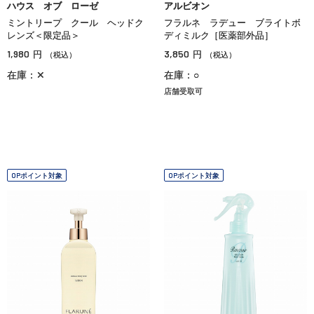
ハウス オブ ローゼ
アルビオン
ミントリープ クール ヘッドク
フラルネ ラデュー ブライトボ
レンズ＜限定品＞
ディミルク［医薬部外品］
1,980
3,850
円
円
（税込）
（税込）
在庫：✕
在庫：○
店舗受取可
OPポイント対象
OPポイント対象