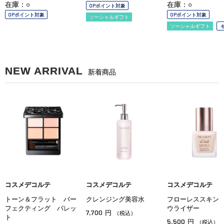
在庫：○
在庫：○
OPポイント対象
OPポイント対象
OPポイント対象
ソーシャルギフト
ソーシャルギフト
NEW ARRIVAL
新着商品
コスメデコルテ
コスメデコルテ
コスメデコルテ
トーン＆フラット パー
クレンジング美容水
フローレススキン
フェクティング パレッ
ウライザー
7,700
円
（税込）
ト
5,500
円
（税込）