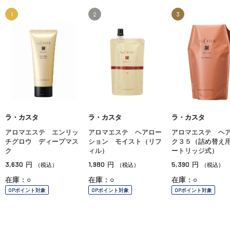
1
2
3
ラ・カスタ
ラ・カスタ
ラ・カスタ
アロマエステ エンリッ
アロマエステ ヘアロー
アロマエステ ヘ
チグロウ ディープマス
ション モイスト（リフ
ク３５（詰め替え
ク
ィル）
ートリッジ式）
3,630
1,980
5,390
円
円
円
（税込）
（税込）
（税込）
在庫：○
在庫：○
在庫：○
OPポイント対象
OPポイント対象
OPポイント対象