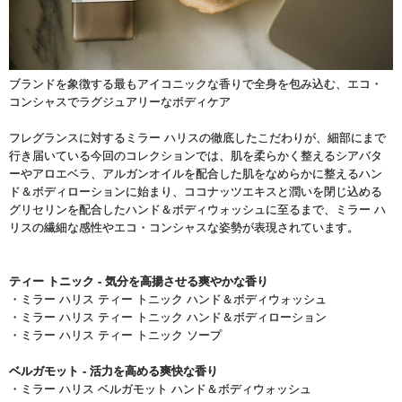
ブランドを象徴する最もアイコニックな香りで全身を包み込む、エコ・
コンシャスでラグジュアリーなボディケア
フレグランスに対するミラー ハリスの徹底したこだわりが、細部にまで
行き届いている今回のコレクションでは、肌を柔らかく整えるシアバタ
ーやアロエベラ、アルガンオイルを配合した肌をなめらかに整えるハン
ド＆ボディローションに始まり、ココナッツエキスと潤いを閉じ込める
グリセリンを配合したハンド＆ボディウォッシュに至るまで、ミラー ハ
リスの繊細な感性やエコ・コンシャスな姿勢が表現されています。
ティー トニック - 気分を高揚させる爽やかな香り
・
ミラー ハリス ティー トニック ハンド＆ボディウォッシュ
・
ミラー ハリス ティー トニック ハンド＆ボディローション
・
ミラー ハリス ティー トニック ソープ
ベルガモット - 活力を高める爽快な香り
・
ミラー ハリス ベルガモット ハンド＆ボディウォッシュ