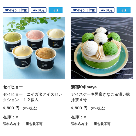
OPポイント対象
Web限定
冷凍
OPポイント対象
Web限定
冷凍
セイヒョー
新宿Kojimaya
セイヒョー ニイガタアイスセレ
アイスケーキ黒蜜きなこ＆濃い味
クション １２個入
抹茶４号
4,800
4,800
円
円
（8%税込）
（8%税込）
在庫：○
在庫：○
送料込冷凍
二重包装不可
送料込冷凍
二重包装不可