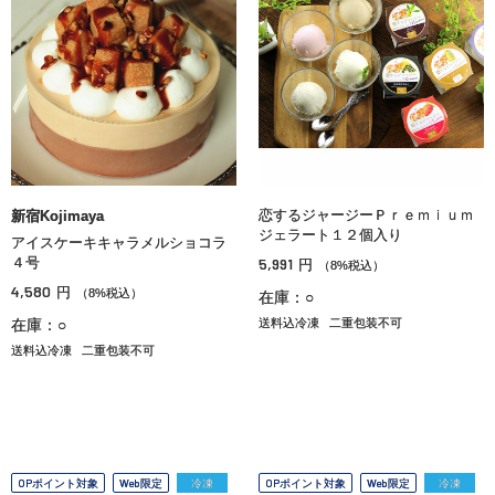
恋するジャージーＰｒｅｍｉｕｍ
新宿Kojimaya
ジェラート１２個入り
アイスケーキキャラメルショコラ
４号
5,991
円
（8%税込）
4,580
円
（8%税込）
在庫：○
在庫：○
送料込冷凍
二重包装不可
送料込冷凍
二重包装不可
OPポイント対象
Web限定
冷凍
OPポイント対象
Web限定
冷凍