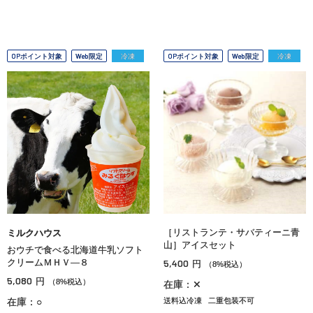
OPポイント対象
Web限定
冷凍
OPポイント対象
Web限定
冷凍
［リストランテ・サバティーニ青
ミルクハウス
山］アイスセット
おウチで食べる北海道牛乳ソフト
クリームＭＨＶ―８
5,400
円
（8%税込）
5,080
円
（8%税込）
在庫：✕
在庫：○
送料込冷凍
二重包装不可