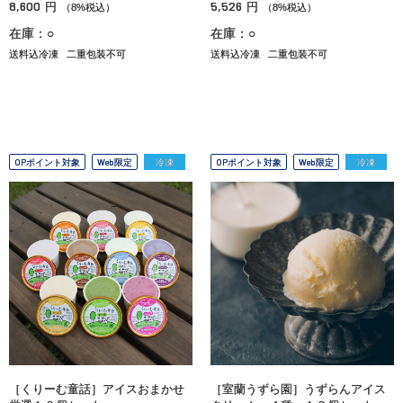
8,600
5,526
円
円
（8%税込）
（8%税込）
在庫：○
在庫：○
送料込冷凍
二重包装不可
送料込冷凍
二重包装不可
OPポイント対象
Web限定
冷凍
OPポイント対象
Web限定
冷凍
［くりーむ童話］アイスおまかせ
［室蘭うずら園］うずらんアイス