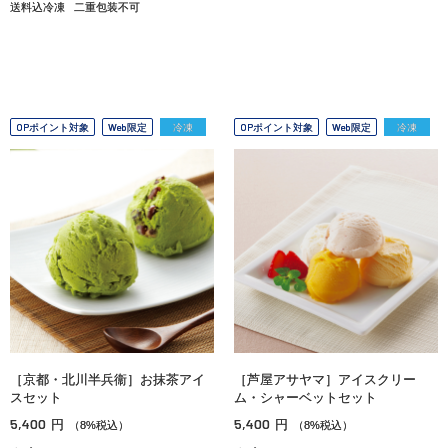
送料込冷凍
二重包装不可
OPポイント対象
Web限定
冷凍
OPポイント対象
Web限定
冷凍
［京都・北川半兵衞］お抹茶アイ
［芦屋アサヤマ］アイスクリー
スセット
ム・シャーベットセット
5,400
5,400
円
円
（8%税込）
（8%税込）