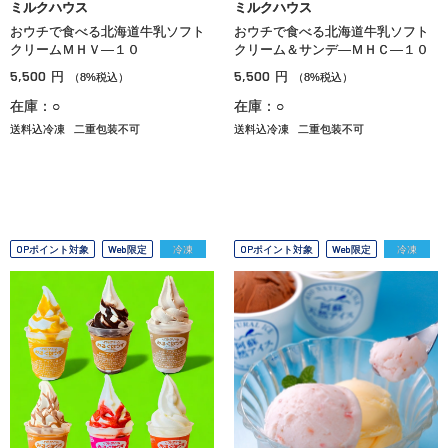
ミルクハウス
ミルクハウス
おウチで食べる北海道牛乳ソフト
おウチで食べる北海道牛乳ソフト
クリームＭＨＶ―１０
クリーム＆サンデ―ＭＨＣ―１０
5,500
5,500
円
円
（8%税込）
（8%税込）
在庫：○
在庫：○
送料込冷凍
二重包装不可
送料込冷凍
二重包装不可
OPポイント対象
Web限定
冷凍
OPポイント対象
Web限定
冷凍