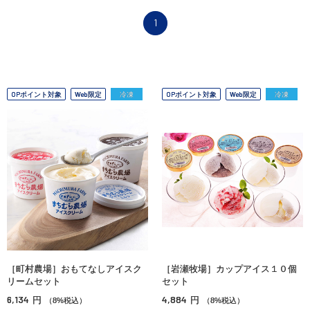
1
OPポイント対象
Web限定
冷凍
OPポイント対象
Web限定
冷凍
［町村農場］おもてなしアイスク
［岩瀬牧場］カップアイス１０個
リームセット
セット
6,134
4,884
円
円
（8%税込）
（8%税込）