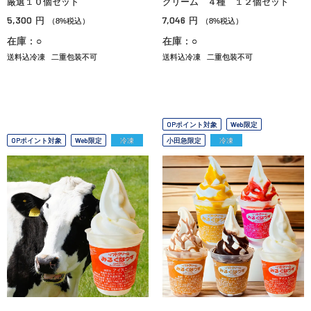
厳選１０個セット
クリーム ４種 １２個セット
5,300
7,046
円
円
（8%税込）
（8%税込）
在庫：○
在庫：○
送料込冷凍
二重包装不可
送料込冷凍
二重包装不可
OPポイント対象
Web限定
OPポイント対象
Web限定
冷凍
小田急限定
冷凍