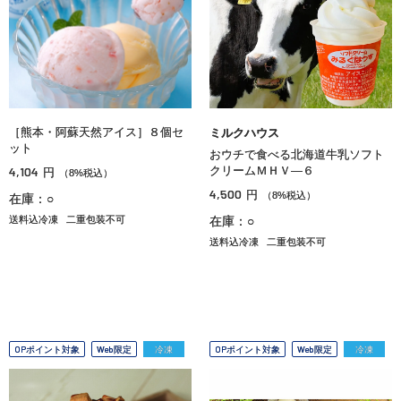
［熊本・阿蘇天然アイス］８個セ
ミルクハウス
ット
おウチで食べる北海道牛乳ソフト
4,104
クリームＭＨＶ―６
円
（8%税込）
4,500
円
（8%税込）
在庫：○
送料込冷凍
二重包装不可
在庫：○
送料込冷凍
二重包装不可
OPポイント対象
Web限定
冷凍
OPポイント対象
Web限定
冷凍