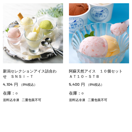
新潟セレクションアイス詰合わ
阿蘇天然アイス １０個セット
せ ＳＮＳＩ－Ｔ
ＡＴ１０－ＳＴＢ
4,104
5,400
円
円
（8%税込）
（8%税込）
在庫：○
在庫：○
送料込冷凍
二重包装不可
送料込冷凍
二重包装不可