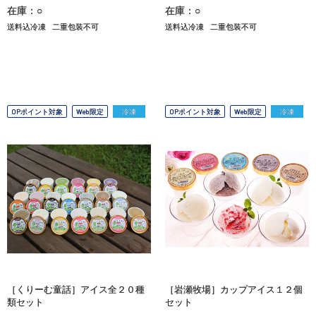
在庫：○
在庫：○
送料込冷凍
二重包装不可
送料込冷凍
二重包装不可
OPポイント対象
Web限定
冷凍
OPポイント対象
Web限定
冷凍
［くりーむ童話］アイス全２０種
［岩瀬牧場］カップアイス１２個
類セット
セット