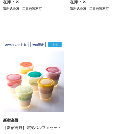
在庫：✕
在庫：✕
送料込冷凍
二重包装不可
送料込冷凍
二重包装不可
OPポイント対象
Web限定
冷凍
新宿高野
［新宿高野］果実パルフェセット