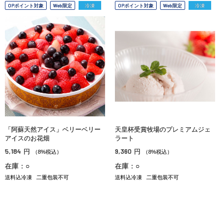
OPポイント対象
Web限定
冷凍
OPポイント対象
Web限定
冷凍
「阿蘇天然アイス」ベリーベリー
天皇杯受賞牧場のプレミアムジェ
アイスのお花畑
ラート
5,184
9,360
円
円
（8%税込）
（8%税込）
在庫：○
在庫：○
送料込冷凍
二重包装不可
送料込冷凍
二重包装不可