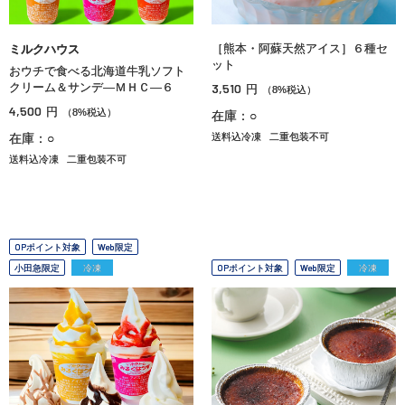
［熊本・阿蘇天然アイス］６種セ
ミルクハウス
ット
おウチで食べる北海道牛乳ソフト
クリーム＆サンデ―ＭＨＣ―６
3,510
円
（8%税込）
4,500
円
（8%税込）
在庫：○
在庫：○
送料込冷凍
二重包装不可
送料込冷凍
二重包装不可
OPポイント対象
Web限定
小田急限定
冷凍
OPポイント対象
Web限定
冷凍