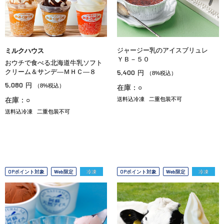
ジャージー乳のアイスブリュレ
ミルクハウス
ＹＢ－５０
おウチで食べる北海道牛乳ソフト
クリーム＆サンデ―ＭＨＣ―８
5,400
円
（8%税込）
5,080
円
（8%税込）
在庫：○
在庫：○
送料込冷凍
二重包装不可
送料込冷凍
二重包装不可
OPポイント対象
Web限定
冷凍
OPポイント対象
Web限定
冷凍