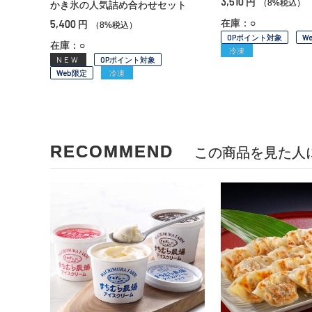
3,510
円
（8%税込）
かき氷の人気詰め合わせセット
5,400
在庫：○
円
（8%税込）
OPポイント対象
W
在庫：○
冷凍
NEW
OPポイント対象
Web限定
冷凍
RECOMMEND
この商品を見た人