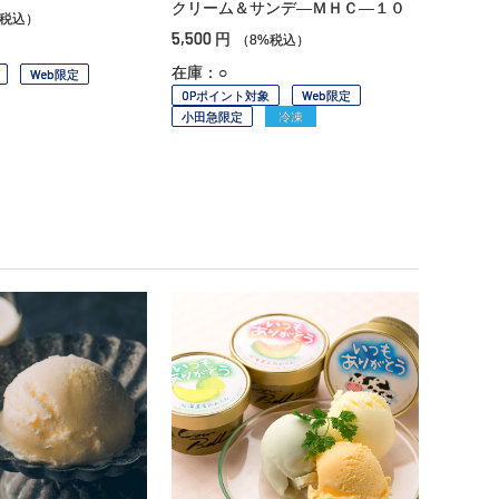
クリーム＆サンデ—ＭＨＣ—１０
%税込）
5,500
円
（8%税込）
在庫：○
Web限定
OPポイント対象
Web限定
小田急限定
冷凍