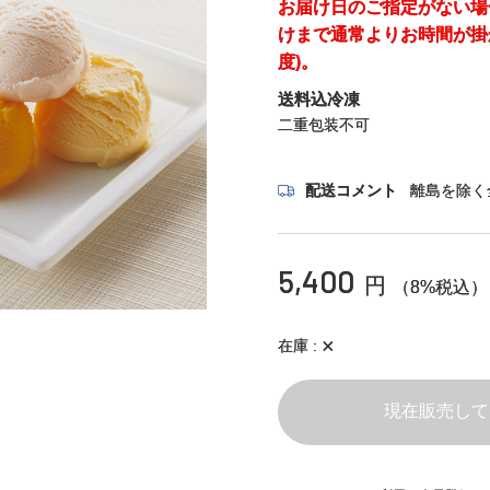
お届け日のご指定がない場
けまで通常よりお時間が掛
度)。
送料込冷凍
二重包装不可
配送コメント
離島を除く
5,400
円
（8%税込）
×
在庫
現在販売して