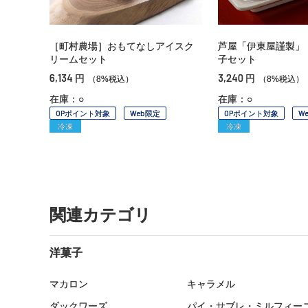
［町村農場］おもてなしアイスク
芦屋「伊東屋謹製」
リームセット
子セット
6,134
3,240
円
円
（8%税込）
（8%税込）
在庫：○
在庫：○
OPポイント対象
Web限定
OPポイント対象
W
冷凍
冷凍
関連カテゴリ
洋菓子
マカロン
キャラメル
ダックワーズ
パイ・サブレ・ミルフィー