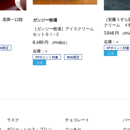
 黒豚一口餃
［室蘭うずら
ガンジー牧場
クリーム ４
［ガンジー牧場］アイスクリーム
7,046
円
（8%
セットＧＩ−２
6,480
在庫：○
円
（8%税込）
eb限定
OPポイント対象
在庫：○
冷凍
OPポイント対象
Web限定
冷凍
ラスク
チョコレート
バ
ユ
ゼリー・ムース・プリン
クッキー
ケ