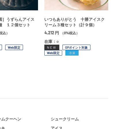
園］うずらんアイス
いつもありがとう 十勝アイスク
種 １２個セット
リーム３種セット（計９個）
4,212
円
税込）
（8%税込）
在庫：○
Web限定
NEW
OPポイント対象
Web限定
冷凍
ームクーヘン
シュークリーム
ーキ
アイス