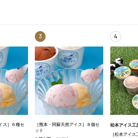
3
4
イス］６種セ
［熊本・阿蘇天然アイス］８個セ
松本アイス工
ット
［松本アイス