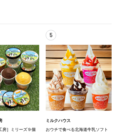
5
房
ミルクハウス
工房］ミリーズ９個
おウチで食べる北海道牛乳ソフト