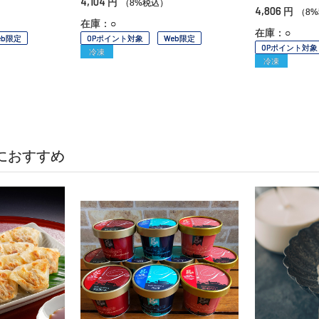
4,104
円
（8%税込）
4,806
円
（8
在庫：○
在庫：○
eb限定
OPポイント対象
Web限定
OPポイント対象
冷凍
冷凍
におすすめ