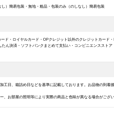
なし）簡易包装・無地・粗品・包装のみ（のしなし）簡易包装
ットカード・ロイヤルカード・OPクレジット以外のクレジットカード・
かんたん決済・ソフトバンクまとめて支払い・コンビニエンスストア
、加工日、箱詰め日などを基準に記載しております。お品物の到着
ター、お部屋の照明等により実際の商品と色味が異なる場合がござ