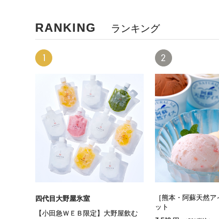
RANKING
ランキング
1
2
［熊本・阿蘇天然ア
四代目大野屋氷室
ット
【小田急ＷＥＢ限定】大野屋飲む