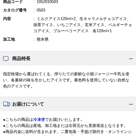
商品コード
1052010503
カタログ番号
0503
内容
ミルクアイス120ml×2、生キャラメルチョコアイス、
抹茶アイス、いちごアイス、玄米アイス、ベルギーチョ
コアイス、ブルーベリーアイス 各120ml×1
加工地
熊本県
商品特長
指定牧場から運ばれてくる、搾りたての新鮮な小国ジャージー牛乳を使
い、各素材の味を生かしたアイスです。着色料を使用していない自然な
色のアイスです。
お届けについて
●こちらの商品は
冷凍便
でお届けいたします。
●こちらの商品は産地、加工地または出荷元から直接発送となります。
●商品代金に送料が含まれます。二重包装・手提げ袋付き・オンラインシ