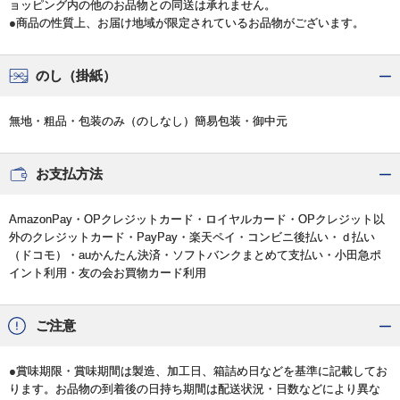
ョッピング内の他のお品物との同送は承れません。
●商品の性質上、お届け地域が限定されているお品物がございます。
のし（掛紙）
無地・粗品・包装のみ（のしなし）簡易包装・御中元
お支払方法
AmazonPay・OPクレジットカード・ロイヤルカード・OPクレジット以
外のクレジットカード・PayPay・楽天ペイ・コンビニ後払い・ｄ払い
（ドコモ）・auかんたん決済・ソフトバンクまとめて支払い・小田急ポ
イント利用・友の会お買物カード利用
ご注意
●賞味期限・賞味期間は製造、加工日、箱詰め日などを基準に記載してお
ります。お品物の到着後の日持ち期間は配送状況・日数などにより異な