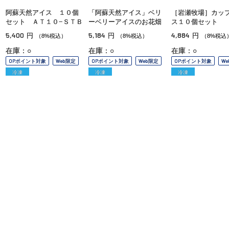
阿蘇天然アイス １０個
「阿蘇天然アイス」ベリ
［岩瀬牧場］カッ
セット ＡＴ１０−ＳＴＢ
ーベリーアイスのお花畑
ス１０個セット
5,400
5,184
4,884
円
円
円
（8%税込）
（8%税込）
（8%税込
在庫：○
在庫：○
在庫：○
OPポイント対象
Web限定
OPポイント対象
Web限定
OPポイント対象
W
冷凍
冷凍
冷凍
ご利用ガイド
よくあるご質問
お問い合わせ
オンラインショッピングに関する電話でのお問い合わせ
0120-185-550
受付時間 10:00〜18:00（休業日を除く）