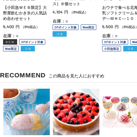
ス］８個セット
【小田急ＷＥＢ限定】大
おウチで食べる北
4,104
円
（8%税込）
野屋飲むかき氷の人気詰
乳ソフトクリーム
め合わせセット
デ—ＭＨＣ—１０
在庫：○
5,400
5,500
円
円
（8%税込）
（8%税込
OPポイント対象
Web限定
冷凍
在庫：○
在庫：○
NEW
OPポイント対象
OPポイント対象
We
Web限定
冷凍
小田急限定
冷凍
RECOMMEND
この商品を見た人におすすめ