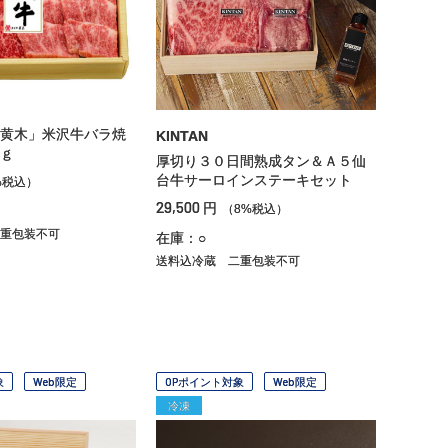
黄木」米沢牛バラ焼
KINTAN
ｇ
厚切り３０日間熟成タン＆Ａ５仙
台牛サーロインステーキセット
%税込）
29,500
円
（8%税込）
重包装不可
在庫：○
送料込冷蔵
二重包装不可
象
Web限定
OPポイント対象
Web限定
冷凍