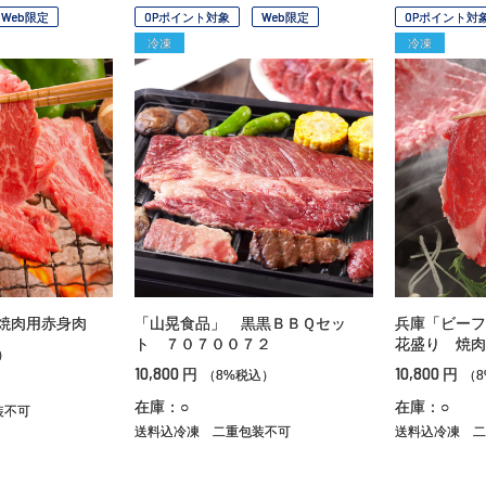
Web限定
OPポイント対象
Web限定
OPポイント対
冷凍
冷凍
焼肉用赤身肉
「山晃食品」 黒黒ＢＢＱセッ
兵庫「ビーフ
ト ７０７００７２
花盛り 焼肉
）
10,800
10,800
円
円
（8%税込）
（
在庫：○
在庫：○
装不可
送料込冷凍
二重包装不可
送料込冷凍
二