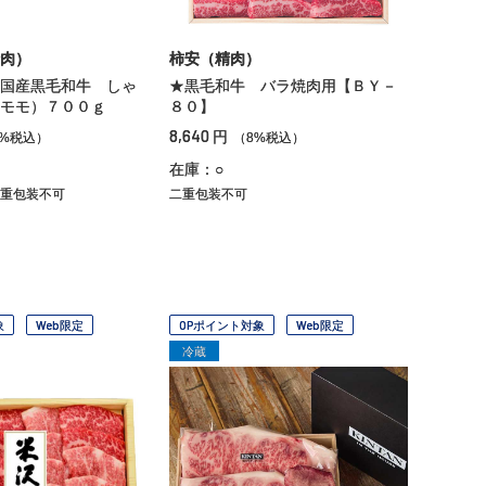
肉）
柿安（精肉）
国産黒毛和牛 しゃ
★黒毛和牛 バラ焼肉用【ＢＹ－
モモ）７００ｇ
８０】
8,640
円
8%税込）
（8%税込）
在庫：○
重包装不可
二重包装不可
象
Web限定
OPポイント対象
Web限定
冷蔵