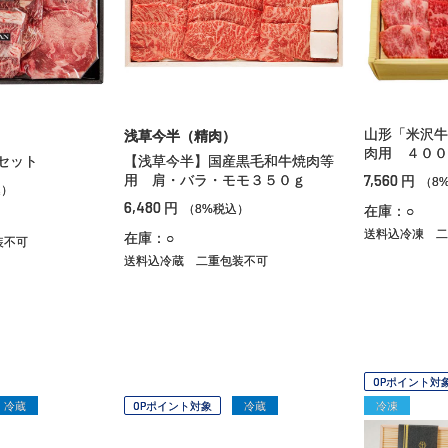
山形「米沢牛
浅草今半（精肉）
肉用 ４００
セット
【浅草今半】国産黒毛和牛焼肉等
7,560
用 肩・バラ・モモ３５０ｇ
円
（8
込）
6,480
円
（8%税込）
在庫：○
送料込冷凍
二
在庫：○
装不可
送料込冷蔵
二重包装不可
OPポイント対
冷蔵
OPポイント対象
冷蔵
冷凍