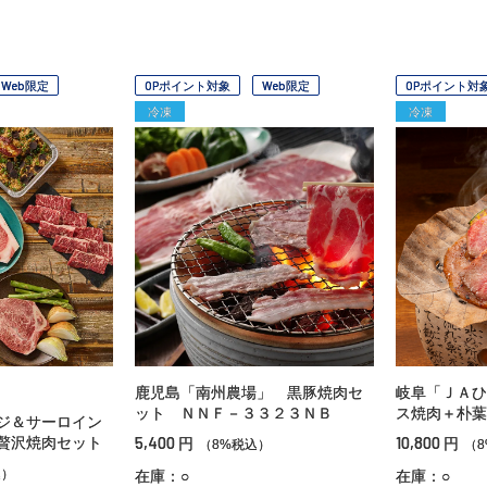
Web限定
OPポイント対象
Web限定
OPポイント対
冷凍
冷凍
鹿児島「南州農場」 黒豚焼肉セ
岐阜「ＪＡひ
ット ＮＮＦ－３３２３ＮＢ
ス焼肉＋朴葉
ジ＆サーロイン
5,400
10,800
贅沢焼肉セット
円
円
（8%税込）
（
込）
在庫：○
在庫：○