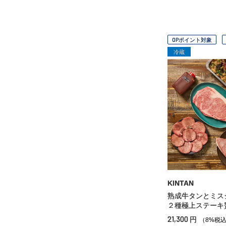
OPポイント対象
冷蔵
KINTAN
熟成牛タンとミス
２種極上ステーキ
21,300
円
（8%税