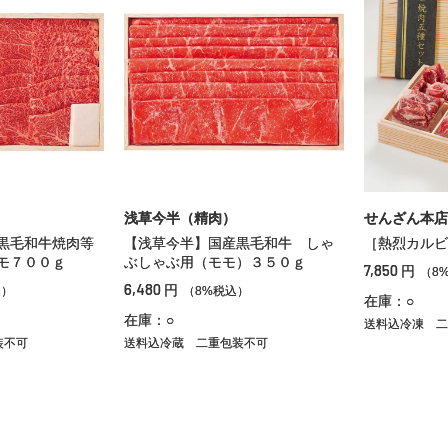
浅草今半（精肉）
せんざん本店
黒毛和牛焼肉等
【浅草今半】国産黒毛和牛 しゃ
［熱烈カルビ
モ７００ｇ
ぶしゃぶ用（モモ）３５０ｇ
7,850
円
（8
6,480
円
込）
（8%税込）
在庫：○
在庫：○
送料込冷凍
二
装不可
送料込冷蔵
二重包装不可