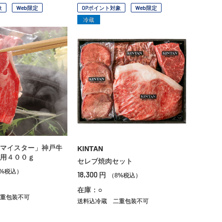
象
Web限定
OPポイント対象
Web限定
冷蔵
マイスター」神戸牛
KINTAN
用４００ｇ
セレブ焼肉セット
8%税込）
18,300
円
（8%税込）
在庫：○
重包装不可
送料込冷蔵
二重包装不可