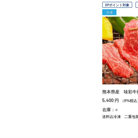
OPポイント対象
冷凍
熊本県産 味彩牛
5,400
円
（8%税込
在庫：○
送料込冷凍
二重包