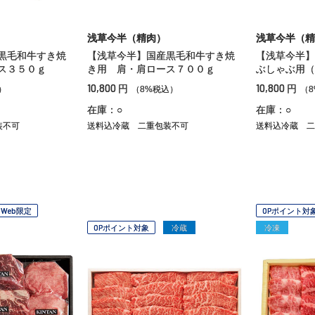
浅草今半（精肉）
浅草今半（精
黒毛和牛すき焼
【浅草今半】国産黒毛和牛すき焼
【浅草今半】
ス３５０ｇ
き用 肩・肩ロース７００ｇ
ぶしゃぶ用（
10,800
10,800
円
円
）
（8%税込）
（
在庫：○
在庫：○
装不可
送料込冷蔵
二重包装不可
送料込冷蔵
二
Web限定
OPポイント対
OPポイント対象
冷蔵
冷凍