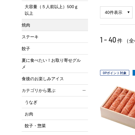
大容量（５人前以上）500ｇ
以上
焼肉
ステーキ
1 - 40
件 （全
餃子
夏に食べたい！お取り寄せグル
メ
OPポイント対象
食後のお楽しみアイス
カテゴリから選ぶ
うなぎ
お肉
餃子・惣菜