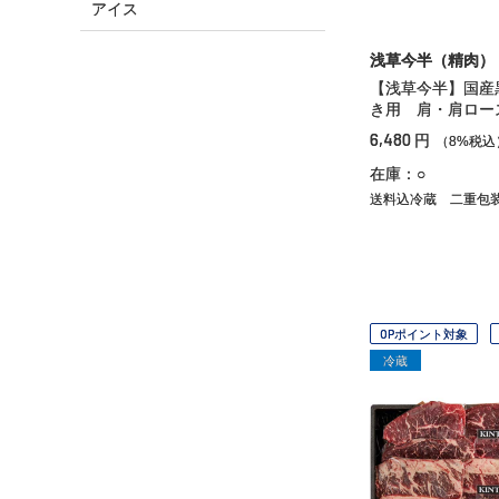
アイス
浅草今半（精肉）
【浅草今半】国産
き用 肩・肩ロー
6,480
円
（8%税込
在庫：○
送料込冷蔵
二重包
OPポイント対象
冷蔵