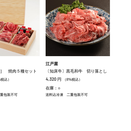
江戸屋
］ 焼肉５種セット
〔知床牛〕黒毛和牛 切り落とし
4,320
円
%税込）
（8%税込）
在庫：○
重包装不可
送料込冷凍
二重包装不可