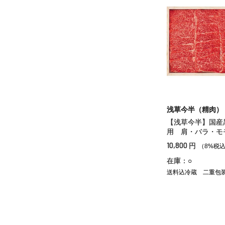
浅草今半（精肉）
【浅草今半】国産
用 肩・バラ・モ
10,800
円
（8%税
在庫：○
送料込冷蔵
二重包