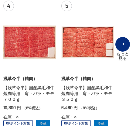
4
5
もっと
見る
浅草今半（精肉）
浅草今半（精肉）
【浅草今半】国産黒毛和牛
【浅草今半】国産黒毛和牛
焼肉等用 肩・バラ・モモ
焼肉等用 肩・バラ・モモ
７００ｇ
３５０ｇ
10,800
6,480
円
円
（8%税込）
（8%税込）
在庫：○
在庫：○
OPポイント対象
冷蔵
OPポイント対象
冷蔵