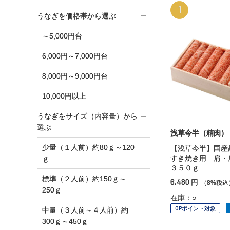
1
うなぎを価格帯から選ぶ
～5,000円台
6,000円～7,000円台
8,000円～9,000円台
10,000円以上
うなぎをサイズ（内容量）から
選ぶ
浅草今半（精肉）
少量（１人前）約80ｇ～120
【浅草今半】国産
すき焼き用 肩・
ｇ
３５０ｇ
標準（２人前）約150ｇ～
6,480
円
（8%税込
250ｇ
在庫：○
OPポイント対象
中量（３人前～４人前）約
300ｇ～450ｇ