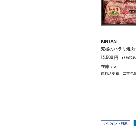
KINTAN
究極のハラミ焼肉
13,500
円
（8%税
在庫：○
送料込冷蔵
二重包
OPポイント対象