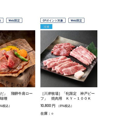
象
Web限定
OPポイント対象
Web限定
冷凍
だ」 飛騨牛肩ロー
［川岸牧場］「牝限定 神戸ビー
味噌
フ」 焼肉用 ＫＹ－１００Ｋ
10,800
円
8%税込）
（8%税込）
在庫：○