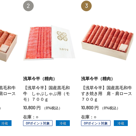
2
3
浅草今半（精肉）
浅草今半（精肉）
黒毛和牛
【浅草今半】国産黒毛和
【浅草今半】国産黒毛和牛
肩ロース
牛 しゃぶしゃぶ用（モ
すき焼き用 肩・肩ロース
モ）７００ｇ
７００ｇ
10,800
10,800
円
円
）
（8%税込）
（8%税込）
在庫：○
在庫：○
冷蔵
OPポイント対象
冷蔵
OPポイント対象
冷蔵