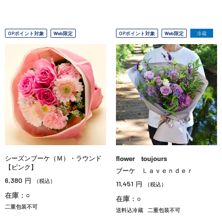
OPポイント対象
Web限定
OPポイント対象
Web限定
冷蔵
シーズンブーケ（Ｍ）・ラウンド
flower toujours
【ピンク】
ブーケ Ｌａｖｅｎｄｅｒ
6,380
円
（税込）
11,451
円
（税込）
在庫：○
在庫：○
二重包装不可
送料込冷蔵
二重包装不可