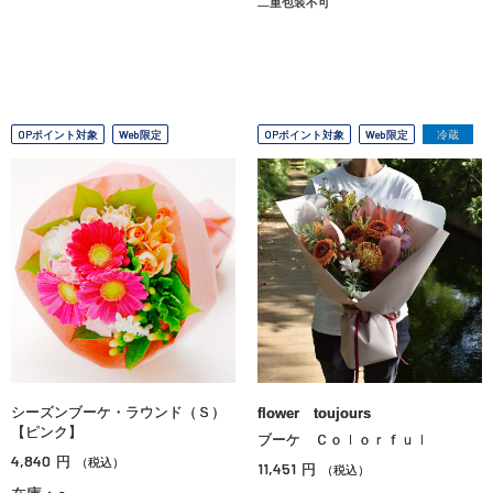
二重包装不可
OPポイント対象
Web限定
OPポイント対象
Web限定
冷蔵
シーズンブーケ・ラウンド（Ｓ）
flower toujours
【ピンク】
ブーケ Ｃｏｌｏｒｆｕｌ
4,840
円
（税込）
11,451
円
（税込）