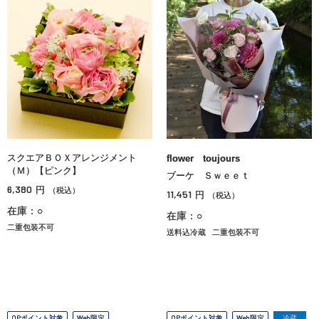
スクエアＢＯＸアレンジメント
flower toujours
（Ｍ）【ピンク】
ブーケ Ｓｗｅｅｔ
6,380
円
（税込）
11,451
円
（税込）
在庫：○
在庫：○
二重包装不可
送料込冷蔵
二重包装不可
OPポイント対象
Web限定
OPポイント対象
Web限定
冷蔵