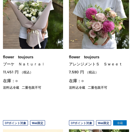
flower toujours
flower toujours
ブーケ Ｎａｔｕｒａｌ
アレンジメントＳ Ｓｗｅｅｔ
11,451
7,590
円
円
（税込）
（税込）
在庫：○
在庫：○
送料込冷蔵
二重包装不可
送料込冷蔵
二重包装不可
OPポイント対象
Web限定
OPポイント対象
Web限定
冷蔵