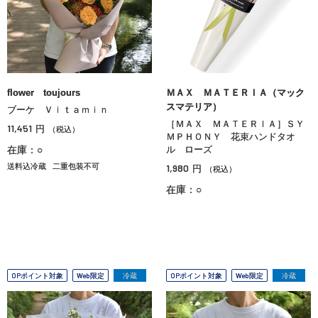
flower toujours
ＭＡＸ ＭＡＴＥＲＩＡ（マック
スマテリア）
ブーケ Ｖｉｔａｍｉｎ
［ＭＡＸ ＭＡＴＥＲＩＡ］ＳＹ
11,451
円
（税込）
ＭＰＨＯＮＹ 花束ハンドタオ
在庫：○
ル ローズ
送料込冷蔵
二重包装不可
1,980
円
（税込）
在庫：○
OPポイント対象
Web限定
冷蔵
OPポイント対象
Web限定
冷蔵