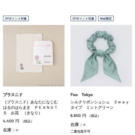
OPポイント対象
OPポイント対象
Web限定
プラスニド
Foo Tokyo
［プラスニド］あなたになじむ
シルクリボンシュシュ ２ｗａｙ
はるのはらまき ＰＥＡＮＵＴ
タイプ ミントグリーン
Ｓ お花 （きなり）
6,600
円
（税込）
4,400
円
（税込）
在庫：○
在庫：○
二重包装不可