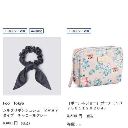
OPポイント対象
Web限定
OPポイント対象
［ポール＆ジョー］ポーチ（１０
Foo Tokyo
７５０１１２０２０４）
シルクリボンシュシュ ２ｗａｙ
タイプ チャコールグレー
3,300
円
（税込）
6,600
円
（税込）
在庫：○