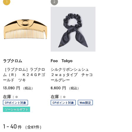
1
2
ラブクロム
Foo Tokyo
［ラブクロム］ラブクロ
シルクリボンシュシュ
ム（Ｒ） Ｋ２４ＧＰゴ
２ｗａｙタイプ チャコ
ールド ツキ
ールグレー
13,090
6,600
円
円
（税込）
（税込）
在庫：○
在庫：○
OPポイント対象
OPポイント対象
Web限定
ソーシャルギフト
1 - 40
67
件 （全
件）