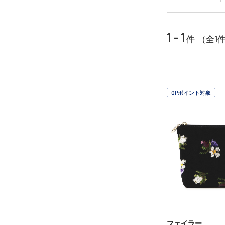
1 - 1
1
件 （全
OPポイント対象
フェイラー