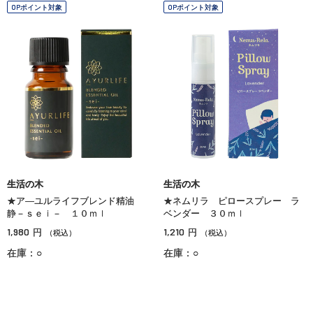
OPポイント対象
OPポイント対象
生活の木
生活の木
★ア―ユルライフブレンド精油
★ネムリラ ピロースプレー ラ
静－ｓｅｉ－ １０ｍｌ
ベンダー ３０ｍｌ
1,980
1,210
円
円
（税込）
（税込）
在庫：○
在庫：○