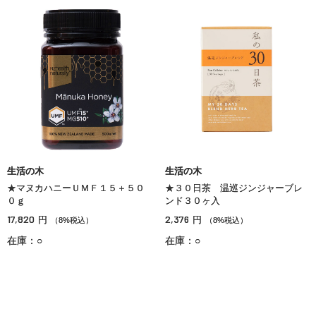
生活の木
生活の木
★マヌカハニーＵＭＦ１５＋５０
★３０日茶 温巡ジンジャーブレ
０ｇ
ンド３０ヶ入
17,820
2,376
円
円
（8%税込）
（8%税込）
在庫：○
在庫：○