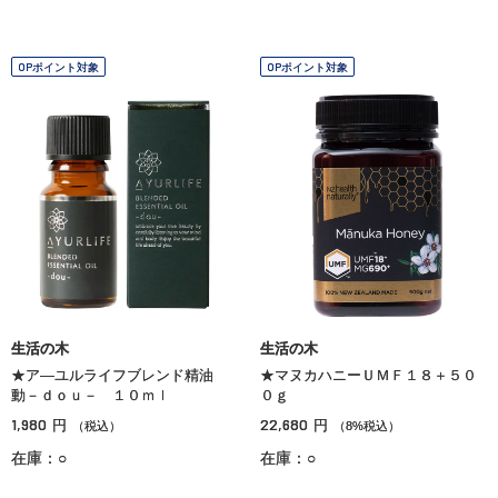
OPポイント対象
OPポイント対象
生活の木
生活の木
★ア―ユルライフブレンド精油
★マヌカハニーＵＭＦ１８＋５０
動－ｄｏｕ－ １０ｍｌ
０ｇ
1,980
22,680
円
円
（税込）
（8%税込）
在庫：○
在庫：○