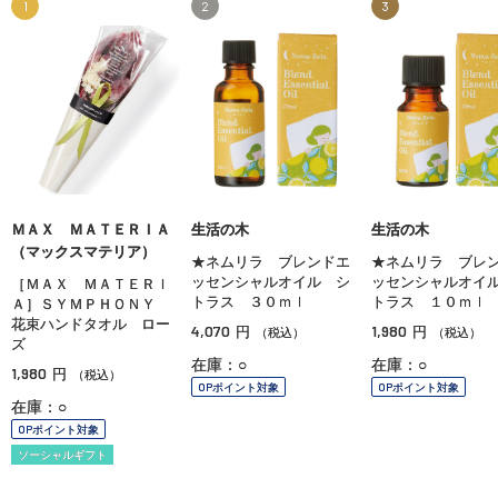
1
2
3
ＭＡＸ ＭＡＴＥＲＩＡ
生活の木
生活の木
（マックスマテリア）
★ネムリラ ブレンドエ
★ネムリラ ブレ
ッセンシャルオイル シ
ッセンシャルオイ
［ＭＡＸ ＭＡＴＥＲＩ
トラス ３０ｍｌ
トラス １０ｍｌ
Ａ］ＳＹＭＰＨＯＮＹ
花束ハンドタオル ロー
4,070
1,980
円
円
（税込）
（税込）
ズ
在庫：○
在庫：○
1,980
円
（税込）
OPポイント対象
OPポイント対象
在庫：○
OPポイント対象
ソーシャルギフト