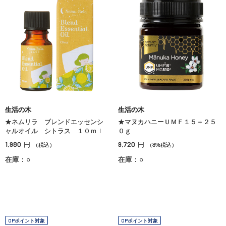
生活の木
生活の木
★ネムリラ ブレンドエッセンシ
★マヌカハニーＵＭＦ１５＋２５
ャルオイル シトラス １０ｍｌ
０ｇ
1,980
9,720
円
円
（税込）
（8%税込）
在庫：○
在庫：○
OPポイント対象
OPポイント対象