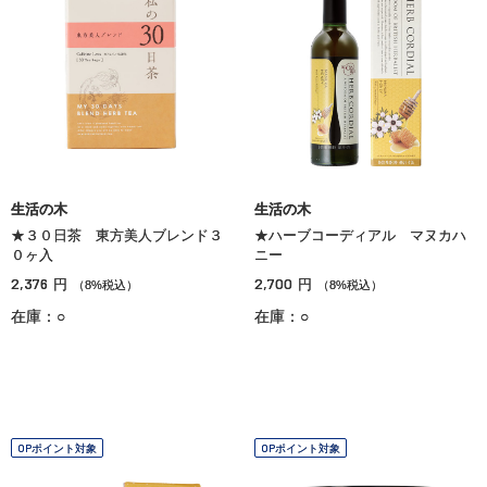
生活の木
生活の木
★３０日茶 東方美人ブレンド３
★ハーブコーディアル マヌカハ
０ヶ入
ニー
2,376
2,700
円
円
（8%税込）
（8%税込）
在庫：○
在庫：○
OPポイント対象
OPポイント対象