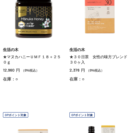
生活の木
生活の木
★マヌカハニーＵＭＦ１８＋２５
★３０日茶 女性の味方ブレンド
０ｇ
３０ヶ入
12,960
2,376
円
円
（8%税込）
（8%税込）
在庫：○
在庫：○
OPポイント対象
OPポイント対象