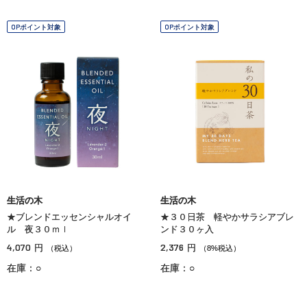
OPポイント対象
OPポイント対象
生活の木
生活の木
★ブレンドエッセンシャルオイ
★３０日茶 軽やかサラシアブレ
ル 夜３０ｍｌ
ンド３０ヶ入
4,070
2,376
円
円
（税込）
（8%税込）
在庫：○
在庫：○