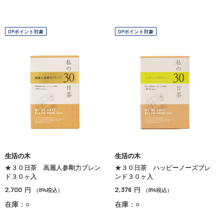
OPポイント対象
OPポイント対象
生活の木
生活の木
★３０日茶 高麗人参剛力ブレン
★３０日茶 ハッピーノーズブレ
ド３０ヶ入
ンド３０ヶ入
2,700
2,376
円
円
（8%税込）
（8%税込）
在庫：○
在庫：○