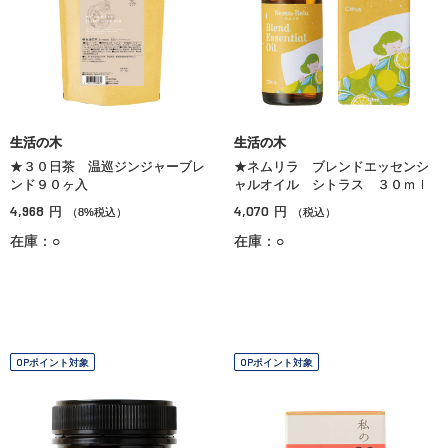
生活の木
生活の木
★３０日茶 温巡ジンジャーブレ
★ネムリラ ブレンドエッセンシ
ンド９０ヶ入
ャルオイル シトラス ３０ｍｌ
4,968
4,070
円
円
（8%税込）
（税込）
在庫：○
在庫：○
OPポイント対象
OPポイント対象