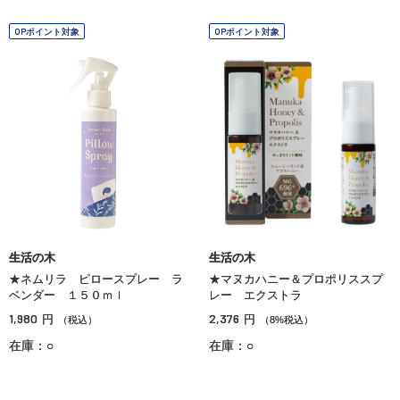
OPポイント対象
OPポイント対象
生活の木
生活の木
★ネムリラ ピロースプレー ラ
★マヌカハニー＆プロポリススプ
ベンダー １５０ｍｌ
レー エクストラ
1,980
2,376
円
円
（税込）
（8%税込）
在庫：○
在庫：○