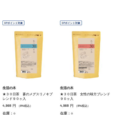
OPポイント対象
OPポイント対象
生活の木
生活の木
★３０日茶 蒼のメグスリノキブ
★３０日茶 女性の味方ブレンド
レンド９０ヶ入
９０ヶ入
4,968
4,968
円
円
（8%税込）
（8%税込）
在庫：○
在庫：○