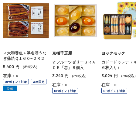
＜大和養魚＞浜名湖うな
京橋千疋屋
ヨックモック
ぎ蒲焼Ｑ１６０−２Ｒ２
☆フルーツゼリーＧＲＡ
カドードゥレテ（
5,400
円
（8%税込）
ＣＥ「恵」８個入
６枚入り）
3,240
3,024
在庫：○
円
円
（8%税込）
（8%税込
OPポイント対象
Web限定
在庫：○
在庫：○
冷蔵
OPポイント対象
OPポイント対象