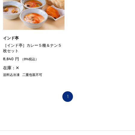
インド亭
［インド亭］カレー５種＆ナン５
枚セット
8,640
円
（8%税込）
在庫：✕
送料込冷凍
二重包装不可
1