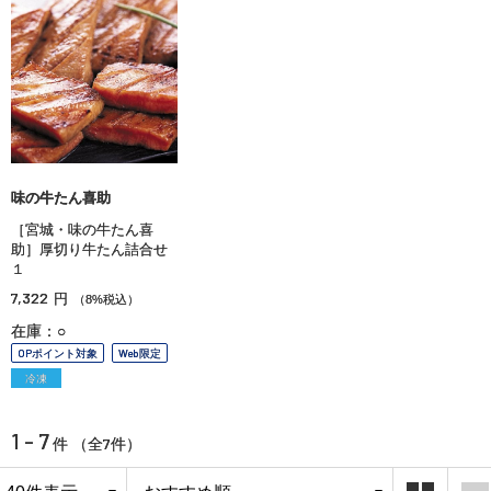
味の牛たん喜助
［宮城・味の牛たん喜
助］厚切り牛たん詰合せ
１
7,322
円
（8%税込）
在庫：○
OPポイント対象
Web限定
冷凍
1 - 7
7
件 （全
件）