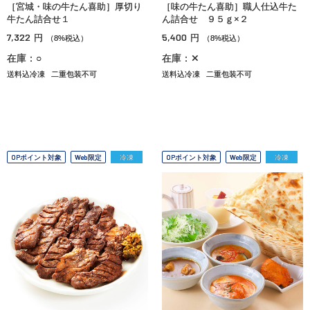
［宮城・味の牛たん喜助］厚切り
［味の牛たん喜助］職人仕込牛た
牛たん詰合せ１
ん詰合せ ９５ｇ×２
7,322
5,400
円
円
（8%税込）
（8%税込）
在庫：○
在庫：✕
送料込冷凍
二重包装不可
送料込冷凍
二重包装不可
OPポイント対象
Web限定
冷凍
OPポイント対象
Web限定
冷凍