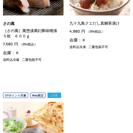
九十九島クエだし真鯛茶漬け
さの萬
［さの萬］萬惣漬萬幻豚味噌漬
4,860
円
（8%税込）
５枚 ６００ｇ
在庫：✕
7,560
円
（8%税込）
送料込冷凍
二重包装不可
在庫：✕
送料込冷蔵
二重包装不可
OPポイント対象
Web限定
冷凍