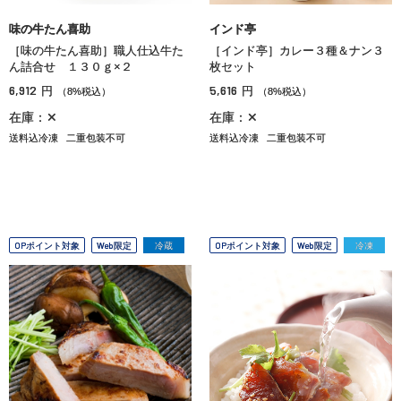
味の牛たん喜助
インド亭
［味の牛たん喜助］職人仕込牛た
［インド亭］カレー３種＆ナン３
ん詰合せ １３０ｇ×２
枚セット
6,912
5,616
円
円
（8%税込）
（8%税込）
在庫：✕
在庫：✕
送料込冷凍
二重包装不可
送料込冷凍
二重包装不可
OPポイント対象
Web限定
冷蔵
OPポイント対象
Web限定
冷凍