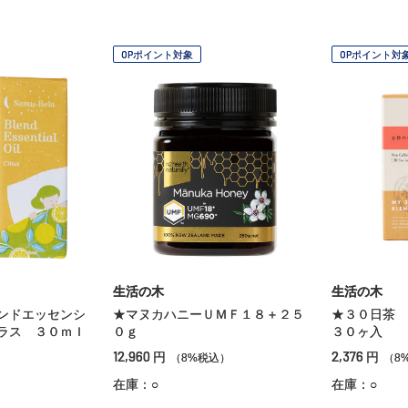
OPポイント対象
OPポイント対
生活の木
生活の木
ンドエッセンシ
★マヌカハニーＵＭＦ１８＋２５
★３０日茶 
ラス ３０ｍｌ
０ｇ
３０ヶ入
12,960
2,376
円
円
（8%税込）
（8
在庫：○
在庫：○