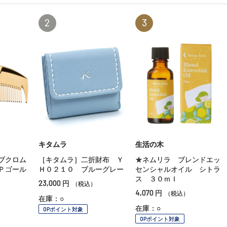
2
3
キタムラ
生活の木
ブクロム
［キタムラ］二折財布 Ｙ
★ネムリラ ブレンドエッ
Ｐゴール
Ｈ０２１０ ブルーグレー
センシャルオイル シトラ
ス ３０ｍｌ
23,000
円
（税込）
4,070
円
（税込）
在庫：○
在庫：○
OPポイント対象
OPポイント対象