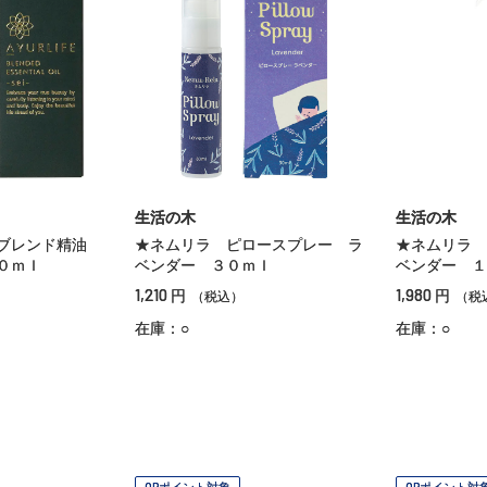
生活の木
生活の木
フブレンド精油
★ネムリラ ピロースプレー ラ
★ネムリラ 
０ｍｌ
ベンダー ３０ｍｌ
ベンダー １
1,210
1,980
円
円
（税込）
（税
在庫：○
在庫：○
OPポイント対象
OPポイント対