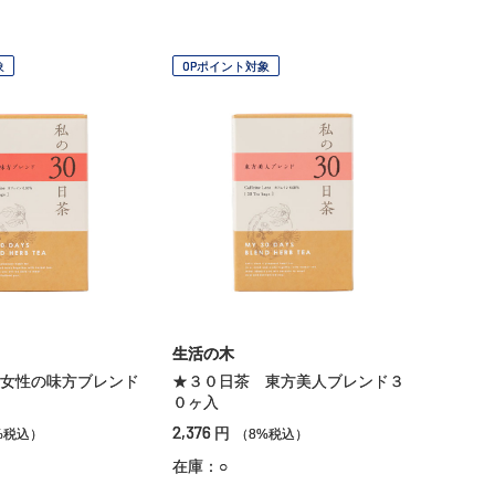
象
OPポイント対象
生活の木
女性の味方ブレンド
★３０日茶 東方美人ブレンド３
０ヶ入
2,376
円
%税込）
（8%税込）
在庫：○