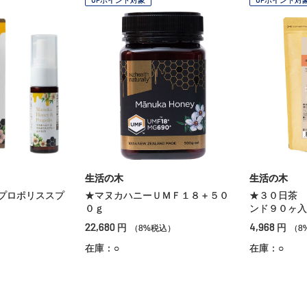
生活の木
生活の木
プロポリススプ
★マヌカハニーＵＭＦ１８＋５０
★３０日茶 
０ｇ
ンド９０ヶ入
22,680
4,968
円
円
）
（8%税込）
（8
在庫：○
在庫：○