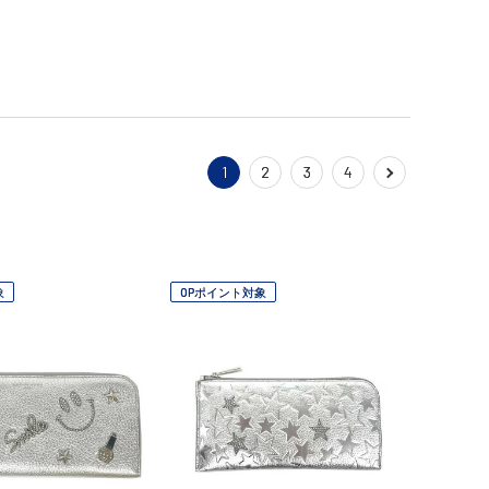
1
2
3
4
象
OPポイント対象