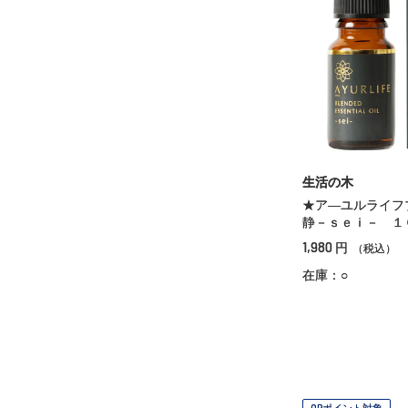
生活の木
★ア―ユルライ
静－ｓｅｉ－ １
1,980
円
（税込）
在庫：○
OPポイント対象