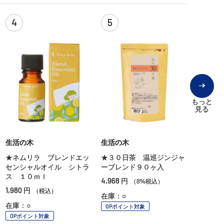
4
5
もっと
見る
生活の木
生活の木
★ネムリラ ブレンドエッ
★３０日茶 温巡ジンジャ
センシャルオイル シトラ
ーブレンド９０ヶ入
ス １０ｍｌ
4,968
円
（8%税込）
1,980
円
（税込）
在庫：○
在庫：○
OPポイント対象
OPポイント対象