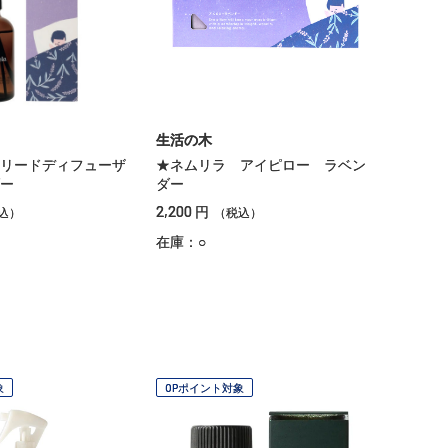
生活の木
リードディフューザ
★ネムリラ アイピロー ラベン
ー
ダー
2,200
円
込）
（税込）
在庫：○
象
OPポイント対象