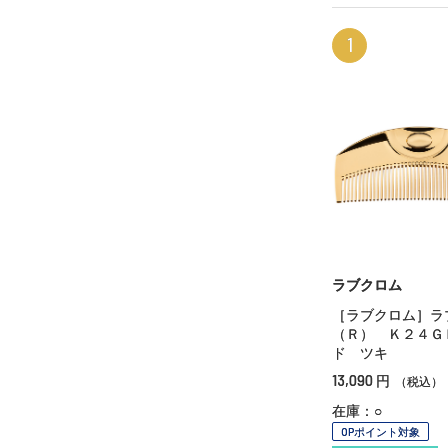
1
ラブクロム
［ラブクロム］ラ
（Ｒ） Ｋ２４Ｇ
ド ツキ
13,090
円
（税込）
在庫：○
OPポイント対象