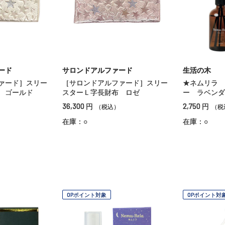
ード
サロンドアルファード
生活の木
ァード］スリー
［サロンドアルファード］スリー
★ネムリラ 
 ゴールド
スターＬ字長財布 ロゼ
ー ラベンダ
36,300
2,750
円
円
（税込）
（税
在庫：○
在庫：○
OPポイント対象
OPポイント対