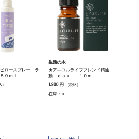
生活の木
ピロースプレー ラ
★ア―ユルライフブレンド精油
５０ｍｌ
動－ｄｏｕ－ １０ｍｌ
1,980
円
込）
（税込）
在庫：○
象
OPポイント対象