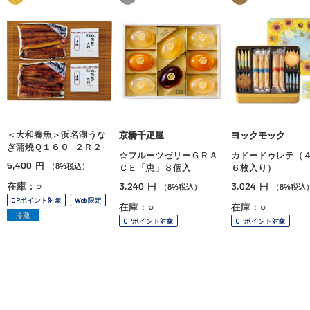
＜大和養魚＞浜名湖うな
京橋千疋屋
ヨックモック
ぎ蒲焼Ｑ１６０−２Ｒ２
☆フルーツゼリーＧＲＡ
カドードゥレテ（
5,400
円
（8%税込）
ＣＥ「恵」８個入
６枚入り）
3,240
3,024
在庫：○
円
円
（8%税込）
（8%税込
OPポイント対象
Web限定
在庫：○
在庫：○
冷蔵
OPポイント対象
OPポイント対象