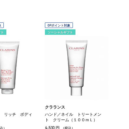
象
OPポイント対象
フト
ソーシャルギフト
クラランス
ー リッチ ボディ
ハンド／ネイル トリートメン
ト クリーム（１００ｍＬ）
4,510
円
込）
（税込）