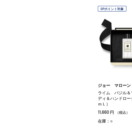
OPポイント対象
ジョー マローン
ライム バジル＆
ディ＆ハンドロー
ｍＬ）
11,660
円
（税込）
在庫：○