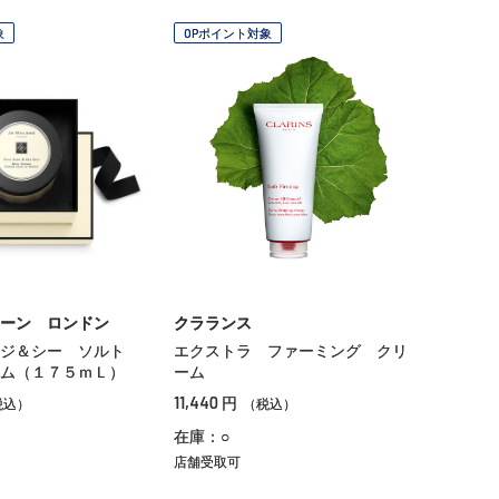
象
OPポイント対象
ーン ロンドン
クラランス
ージ＆シー ソルト
エクストラ ファーミング クリ
ム（１７５ｍＬ）
ーム
11,440
円
税込）
（税込）
在庫：○
店舗受取可