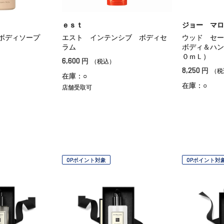
ｅｓｔ
ジョー マロ
ボディソープ
エスト インテンシブ ボディセ
ウッド セ
ラム
ボディ＆ハン
０ｍＬ）
6,600
円
（税込）
8,250
円
（税
在庫：○
在庫：○
店舗受取可
OPポイント対象
OPポイント対