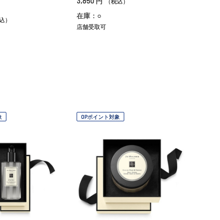
3,850
円
（税込）
在庫：○
込）
店舗受取可
象
OPポイント対象