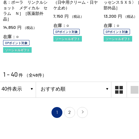
名：ポーラ リンクルシ
（日中用クリーム・日ヤ
ッセンスＳＸＳ〉
ョット メディカル セ
ケ止め）
部外品］
ラム Ｎ］［医薬部外
7,150
13,200
円
円
（税込）
（税込）
品］
在庫：○
在庫：○
14,850
円
（税込）
OPポイント対象
OPポイント対象
在庫：○
ソーシャルギフト
ソーシャルギフト
OPポイント対象
ソーシャルギフト
1 - 40
48
件 （全
件）
1
2