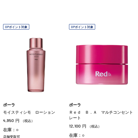
OPポイント対象
OPポイント対象
ポーラ
ポーラ
モイスティシモ ローション
Ｒｅｄ Ｂ．Ａ マルチコンセント
レート
4,950
円
（税込）
12,100
円
（税込）
在庫：○
在庫：○
店舗受取可