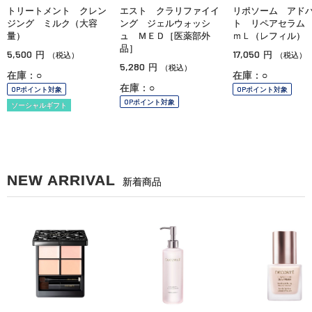
トリートメント クレン
エスト クラリファイイ
リポソーム アド
ジング ミルク（大容
ング ジェルウォッシ
ト リペアセラム
量）
ュ ＭＥＤ［医薬部外
ｍＬ（レフィル）
品］
5,500
17,050
円
円
（税込）
（税込）
5,280
円
（税込）
在庫：○
在庫：○
在庫：○
OPポイント対象
OPポイント対象
OPポイント対象
ソーシャルギフト
NEW ARRIVAL
新着商品