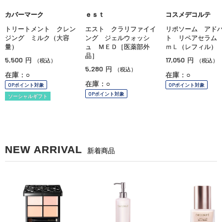
カバーマーク
ｅｓｔ
コスメデコルテ
トリートメント クレン
エスト クラリファイイ
リポソーム アド
ジング ミルク（大容
ング ジェルウォッシ
ト リペアセラム
量）
ュ ＭＥＤ［医薬部外
ｍＬ（レフィル）
品］
5,500
17,050
円
円
（税込）
（税込）
5,280
円
（税込）
在庫：○
在庫：○
在庫：○
OPポイント対象
OPポイント対象
OPポイント対象
ソーシャルギフト
NEW ARRIVAL
新着商品