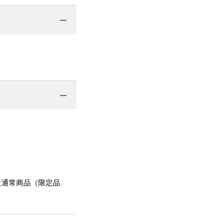
1,650
円
（税込）
た通常商品（限定品