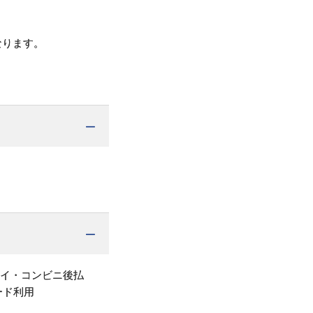
なります。
ＭＡＫＡＮＡＩ
ボディがうなづく 和
紙タオル（白）
1,650
円
（税込）
ペイ・コンビニ後払
ＭＡＫＡＮＡＩ
ード利用
ボディがうなづく 和
紙タオル（桃）