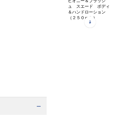
ピオニー＆ブラッシ
ュ スエード ボディ
＆ハンドローション
（２５０ｍＬ）
11,660
円
（税込）
ジョー マローン ロ
ンドン
ピオニー＆ブラッシ
ュ スエード バスオ
イル（２５０ｍＬ）
12,430
円
（税込）