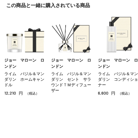
この商品と一緒に
購入されている商品
ボディローション
ボディクリーム
ボディオイル
ボディスクラブ
ハンドケア
ジョー マローン ロ
ジョー マローン ロ
ジョー マローン ロ
ンドン
ンドン
ンドン
フットケア
ライム バジル＆マン
ライム バジル＆マン
ライム バジル＆マン
ダリン ホームキャン
ダリン セント サラ
ダリン コンディショ
サンケア（ボディ）
ドル
ウンドＴＭディフュー
ナー
ザー
12,210
6,600
円
円
（税込）
（税込）
入浴剤
17,820
円
（税込）
その他のボディケア