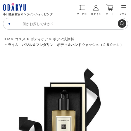
小田急百貨店オンラインショッピング
クーポン
ログイン
カート
メニュー
TOP
コスメ
ボディケア
ボディ洗浄料
ライム バジル＆マンダリン ボディ＆ハンドウォッシュ（２５０ｍＬ）