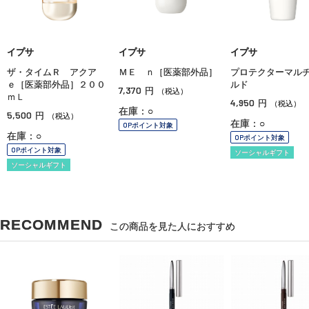
イプサ
イプサ
イプサ
ザ・タイムＲ アクア
ＭＥ ｎ［医薬部外品］
プロテクターマル
ｅ［医薬部外品］２００
ルド
7,370
円
（税込）
ｍＬ
4,950
円
（税込）
在庫：○
5,500
円
（税込）
在庫：○
OPポイント対象
在庫：○
OPポイント対象
OPポイント対象
ソーシャルギフト
ソーシャルギフト
RECOMMEND
この商品を見た人におすすめ