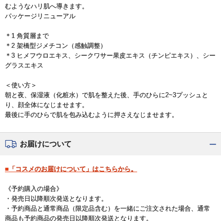
むようなハリ肌へ導きます。
パッケージリニューアル
＊1 角質層まで
＊2 架橋型ジメチコン（感触調整）
＊3 ヒメフウロエキス、シークワサー果皮エキス（チンピエキス）、シー
グラスエキス
＜使い方＞
朝と夜、保湿液（化粧水）で肌を整えた後、手のひらに2~3プッシュと
り、顔全体になじませます。
最後に手のひらで肌を包み込むように押さえなじませます。
お届けについて
■「コスメのお届けについて」はこちらから。
《予約購入の場合》
・発売日以降順次発送となります。
・予約商品と通常商品（限定品含む）を一緒にご注文された場合、通常
商品も予約商品の発売日以降順次発送となります。