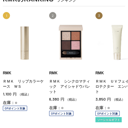
ランキング
1
2
3
RMK
RMK
RMK
ＲＭＫ リップカラーケ
ＲＭＫ シンクロマティ
ＲＭＫ ＵＶフェ
ース ＷＳ
ック アイシャドウパレ
ロテクター エン
ット
ト
1,100
円
（税込）
6,380
3,850
円
円
（税込）
（税込）
在庫：○
在庫：○
在庫：○
OPポイント対象
OPポイント対象
OPポイント対象
ソーシャルギフト