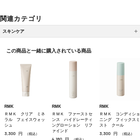
関連カテゴリ
スキンケア
クレンジング
この商品と一緒に
購入されている商品
洗顔
化粧水
乳液
クリーム
美容液
RMK
RMK
RMK
ＲＭＫ クリア ミネ
ＲＭＫ ファーストセ
ＲＭＫ コンディショ
オイル
ラル フェイスウォッ
ンス ハイドレーティ
ニング フィックスミ
シュ
ングローション リフ
スト クール
アイケア
ァインド
3,300
3,300
円
円
（税込）
（税込）
4,180
円
（税込）