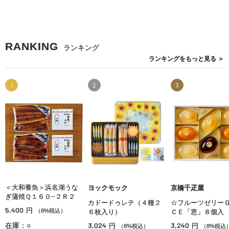
RANKING
ランキング
ランキングを
もっと見る
＞
1
2
3
＜大和養魚＞浜名湖うな
ヨックモック
京橋千疋屋
ぎ蒲焼Ｑ１６０−２Ｒ２
カドードゥレテ（４種２
☆フルーツゼリー
5,400
円
（8%税込）
６枚入り）
ＣＥ「恵」８個入
3,024
3,240
在庫：○
円
円
（8%税込）
（8%税込