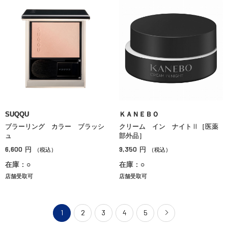
SUQQU
ＫＡＮＥＢＯ
ブラーリング カラー ブラッシ
クリーム イン ナイトⅡ［医薬
ュ
部外品］
6,600
9,350
円
円
（税込）
（税込）
在庫：○
在庫：○
店舗受取可
店舗受取可
1
2
3
4
5