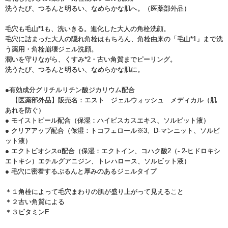
洗うたび、つるんと明るい、なめらかな肌へ。（医薬部外品）
毛穴も毛山*1も、洗いきる。進化した大人の角栓洗顔。
毛穴に詰まった大人の隠れ角栓はもちろん、角栓由来の「毛山*1」まで洗
う薬用・角栓崩壊ジェル洗顔。
潤いを守りながら、くすみ*2・古い角質までピーリング。
洗うたび、つるんと明るい、なめらかな肌に。
●有効成分グリチルリチン酸ジカリウム配合
【医薬部外品】販売名：エスト ジェルウォッシュ メディカル（肌
あれを防ぐ）
● モイストピール配合（保湿：ハイビスカスエキス、ソルビット液）
● クリアアップ配合（保湿：トコフェロール※3、D-マンニット、ソルビ
ット液）
● エクトビオシスα配合（保湿：エクトイン、コハク酸2（- 2-ヒドロキシ
エトキシ）エチルグアニジン、トレハロース、ソルビット液）
● 毛穴に密着するぷるんと厚みのあるジェルタイプ
＊１角栓によって毛穴まわりの肌が盛り上がって見えること
＊２古い角質による
＊３ビタミンE