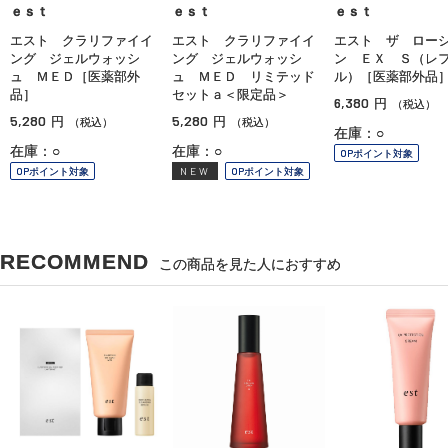
ｅｓｔ
ｅｓｔ
ｅｓｔ
エスト クラリファイイ
エスト クラリファイイ
エスト ザ ロー
ング ジェルウォッシ
ング ジェルウォッシ
ン ＥＸ Ｓ（レ
ュ ＭＥＤ［医薬部外
ュ ＭＥＤ リミテッド
ル）［医薬部外品
品］
セットａ＜限定品＞
6,380
円
（税込）
5,280
5,280
円
円
（税込）
（税込）
在庫：○
在庫：○
在庫：○
OPポイント対象
OPポイント対象
NEW
OPポイント対象
RECOMMEND
この商品を見た人におすすめ