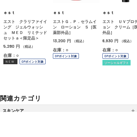
ｅｓｔ
ｅｓｔ
ｅｓｔ
エスト クラリファイイ
エストＧ．Ｐ．セラムイ
エスト ＵＶプロ
ング ジェルウォッシ
ン ローション Ｓ［医
ョン クリーム［
ュ ＭＥＤ リミテッド
薬部外品］
外品］
セットａ＜限定品＞
13,200
6,930
円
円
（税込）
（税込）
5,280
円
（税込）
在庫：○
在庫：○
在庫：○
OPポイント対象
OPポイント対象
NEW
OPポイント対象
ソーシャルギフト
関連カテゴリ
スキンケア
クレンジング
洗顔