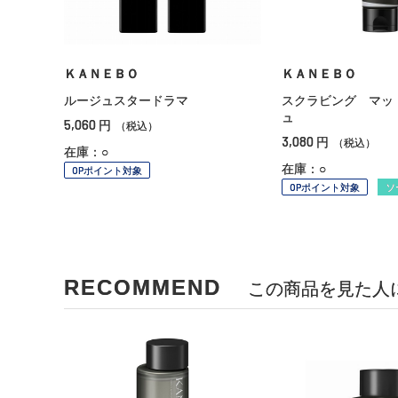
ＫＡＮＥＢＯ
ＫＡＮＥＢＯ
ルージュスタードラマ
スクラビング マッ
ュ
5,060
円
（税込）
3,080
円
（税込）
在庫：○
在庫：○
OPポイント対象
OPポイント対象
ソ
RECOMMEND
この商品を見た人