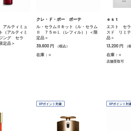
クレ・ド・ポー ボーテ
ｅｓｔ
 アルティミュ
ル・セラムⅡキット（ル・セラム
エスト セラ
ト（アルティミ
Ⅱ ７５ｍＬ（レフィル））＜限
スド リミテ
ジング セラ
定品＞
品＞
限定品＞
39,600
13,200
円
円
（税込）
（
在庫：○
在庫：○
店舗受取可
OPポイント対象
OPポイント対