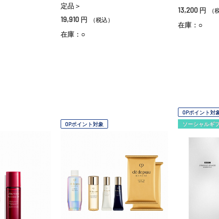
定品＞
13,200
円
（
19,910
円
（税込）
在庫：○
在庫：○
OPポイント対
OPポイント対象
ソーシャルギ