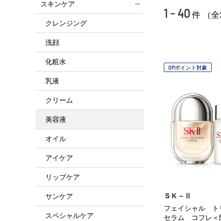
スキンケア
1 - 40
件 （全
クレンジング
洗顔
化粧水
OPポイント対象
乳液
クリーム
美容液
オイル
アイケア
リップケア
ＳＫ－Ⅱ
サンケア
フェイシャル 
スペシャルケア
セラム コフレ＜