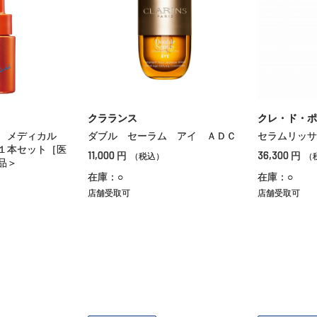
クラランス
クレ・ド・ポ
ト メディカル
ダブル セーラム アイ ＡＤＣ
セラムリッサ
１本セット［医
11,000
36,300
円
円
（税込）
（
品＞
在庫：○
在庫：○
店舗受取可
店舗受取可