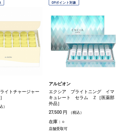
象
OPポイント対象
アルビオン
ライトチャージャー
エクシア ブライトニング イマ
］
キュレート セラム Ｚ［医薬部
外品］
込）
27,500
円
（税込）
在庫：○
店舗受取可