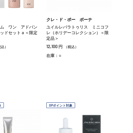
クレ・ド・ポー ボーテ
ム ワン アドバン
ユイルレパラトゥリス ミニコフ
ッドセットａ＜限定
レ（ホリデーコレクション）＜限
定品＞
12,100
円
税込）
（税込）
在庫：○
象
OPポイント対象