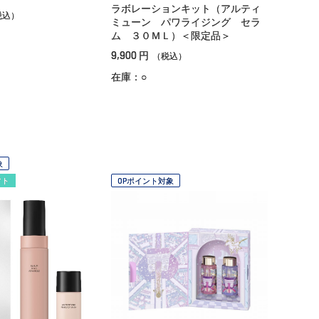
ラボレーションキット（アルティ
税込）
ミューン パワライジング セラ
ム ３０ＭＬ）＜限定品＞
9,900
円
（税込）
在庫：○
象
フト
OPポイント対象