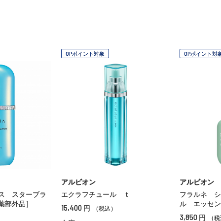
OPポイント対象
OPポイント対
アルビオン
アルビオン
ス スターブラ
エクラフチュール ｔ
フラルネ シ
薬部外品］
ル エッセン
15,400
円
（税込）
3,850
円
（税