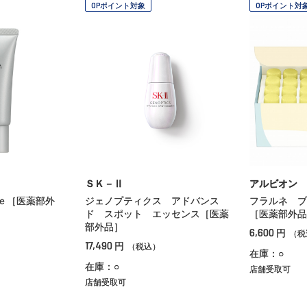
OPポイント対象
OPポイント対
ＳＫ－Ⅱ
アルビオン
ｅ［医薬部外
ジェノプティクス アドバンス
フラルネ ブ
ド スポット エッセンス［医薬
［医薬部外品
部外品］
6,600
円
（税
17,490
円
（税込）
在庫：○
在庫：○
店舗受取可
店舗受取可