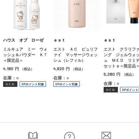
ハウス オブ ローゼ
ｅｓｔ
ｅｓｔ
ミルキュア ミー ウォ
エスト ＡＣ ピュリフ
エスト クラリフ
ッシュ＆パウダー ＫＴ
ァイ マッサージウォッ
ング ジェルウォ
＜限定品＞
シュ（レフィル）
ュ ＭＥＤ リミ
セットａ＜限定品
4,180
4,620
円
円
（税込）
（税込）
5,280
円
（税込）
在庫：○
在庫：○
在庫：○
NEW
OPポイント対象
OPポイント対象
NEW
OPポイント