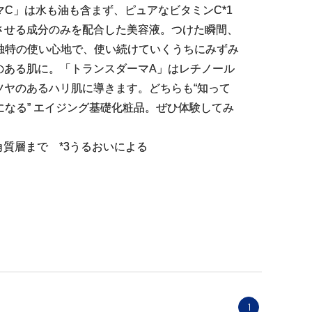
マC」は水も油も含まず、ピュアなビタミンC*1
2させる成分のみを配合した美容液。つけた瞬間、
独特の使い心地で、使い続けていくうちにみずみ
3のある肌に。「トランスダーマA」はレチノール
ツヤのあるハリ肌に導きます。どちらも“知って
になる” エイジング基礎化粧品。ぜひ体験してみ
2角質層まで *3うるおいによる
1