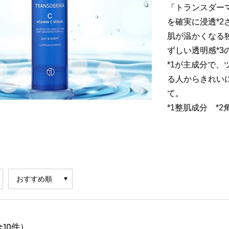
「トランスダー
を確実に浸透*
肌が温かくなる
ずしい透明感*
*1が主成分で、
る人からきれい
て。
*1整肌成分 *
10
全
件）