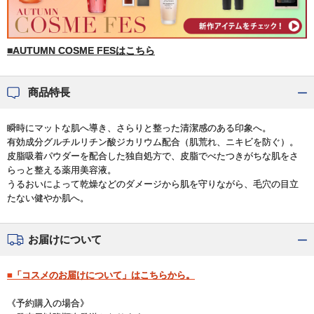
■AUTUMN COSME FESはこちら
商品特長
瞬時にマットな肌へ導き、さらりと整った清潔感のある印象へ。
有効成分グルチルリチン酸ジカリウム配合（肌荒れ、ニキビを防ぐ）。
皮脂吸着パウダーを配合した独自処方で、皮脂でべたつきがちな肌をさ
らっと整える薬用美容液。
うるおいによって乾燥などのダメージから肌を守りながら、毛穴の目立
たない健やか肌へ。
お届けについて
■「コスメのお届けについて」はこちらから。
《予約購入の場合》