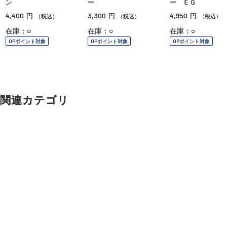
ン
ー
ー ＥＧ
4,400
3,300
4,950
円
円
円
（税込）
（税込）
（税込）
在庫：○
在庫：○
在庫：○
OPポイント対象
OPポイント対象
OPポイント対象
関連カテゴリ
メンズコスメ
シェービング
スキンケア
ヘアケア
ご利用ガイド
よくあるご質問
お問い合わせ
ボディケア
オンラインショッピングに関する電話でのお問い合わせ
その他のメンズコスメ