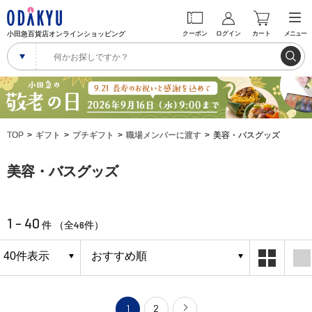
小田急百貨店オンラインショッピング
クーポン
ログイン
カート
メニュー
TOP
ギフト
プチギフト
職場メンバーに渡す
美容・バスグッズ
美容・バスグッズ
1 - 40
46
件 （全
件）
1
2