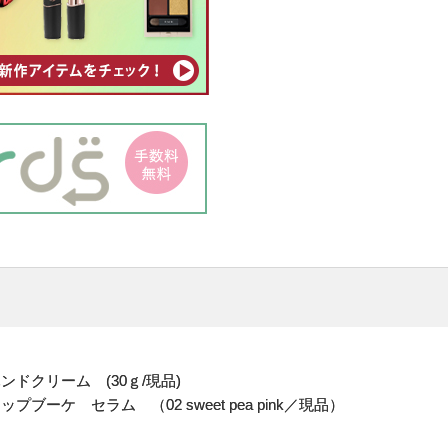
ドクリーム (30ｇ/現品)
ケ セラム （02 sweet pea pink／現品）