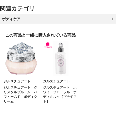
関連カテゴリ
ボディケア
ボディ洗浄料
この商品と一緒に
購入されている商品
ボディローション
ボディクリーム
ボディオイル
ボディスクラブ
ハンドケア
ジルスチュアート
ジルスチュアート
ジルスチュアート ク
ジルスチュアート ホ
フットケア
リスタルブルーム パ
ワイトフローラル ボ
フュームド ボディク
ディミルク【プチギフ
サンケア（ボディ）
リーム
ト】
5,940
3,520
円
円
（税込）
（税込）
入浴剤