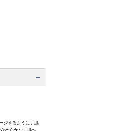
ージするように手肌
でなめらかな手肌へ