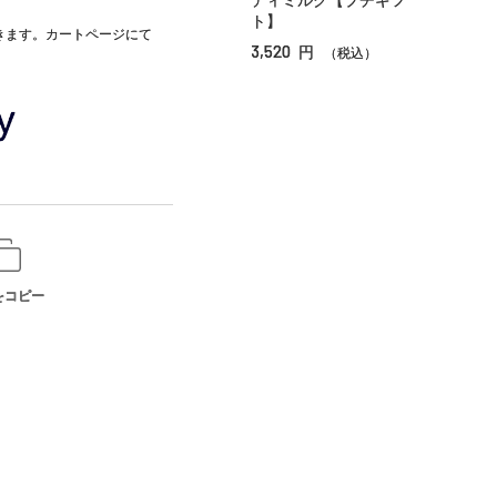
ディミルク【プチギフ
ト】
できます。カートページにて
3,520
円
（税込）
をコピー