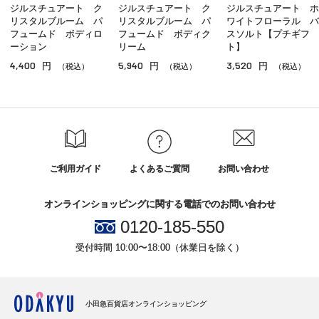
ジルスチュアート ク
ジルスチュアート ク
ジルスチュアート ホ
フットケア
リスタルブルーム パ
リスタルブルーム パ
ワイトフローラル バ
フュームド ボディロ
フュームド ボディク
スソルト【プチギフ
サンケア（ボディ）
ーション
リーム
ト】
4,400
5,940
3,520
円
円
円
（税込）
（税込）
（税込）
入浴剤
その他のボディケア
ご利用ガイド
よくあるご質問
お問い合わせ
オンラインショッピングに関する電話でのお問い合わせ
0120-185-550
受付時間 10:00〜18:00（休業日を除く）
小田急百貨店オンラインショッピング