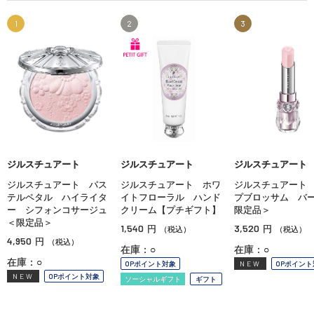
1
2
3
ジルスチュアート
ジルスチュアート
ジルスチュアート
ジルスチュアート パス
ジルスチュアート ホワ
ジルスチュアート
テルペタル ハイライタ
イトフローラル ハンド
プブロッサム バ
ー シフォンコサージュ
クリーム【プチギフト】
限定品＞
＜限定品＞
1,540
3,520
円
円
（税込）
（税込）
4,950
円
（税込）
在庫：○
在庫：○
在庫：○
OPポイント対象
NEW
OPポイント
NEW
OPポイント対象
ソーシャルギフト
ギフト