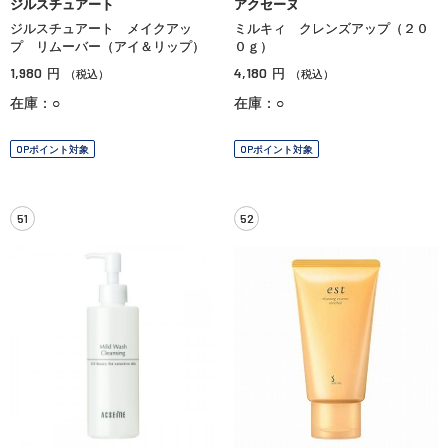
ジルスチュアート
アクセーヌ
ジルスチュアート メイクアッ
ミルキィ クレンズアップ（２０
プ リムーバー（アイ＆リップ）
０ｇ）
1,980
4,180
円
円
（税込）
（税込）
在庫：○
在庫：○
OPポイント対象
OPポイント対象
51
52