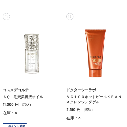
11
12
コスメデコルテ
ドクターシーラボ
ＡＱ 毛穴美容液オイル
ＶＣ１００ホットピールＫＥＡＮ
Ａクレンジングゲル
11,000
円
（税込）
3,190
円
（税込）
在庫：○
在庫：○
OPポイント対象