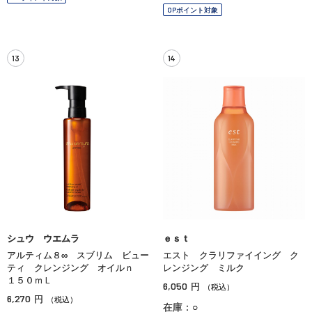
OPポイント対象
13
14
シュウ ウエムラ
ｅｓｔ
アルティム８∞ スブリム ビュー
エスト クラリファイイング ク
ティ クレンジング オイルｎ
レンジング ミルク
１５０ｍＬ
6,050
円
（税込）
6,270
円
（税込）
在庫：○